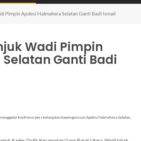
i Pimpin Apdesi Halmahera Selatan Ganti Badi Ismail
njuk Wadi Pimpin
Selatan Ganti Badi
t menggelar konfrensi pers kelanjutan kepengurusan Apdesi Halmahera Selatan,
unjuk Kades Dolik Kecamatan Gane Barat Utara, Wadi Ishak