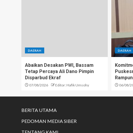
DAERAH
DAERAH
Abaikan Desakan PWI, Bassam
Komitme
Tetap Percaya Ali Dano Pimpin
Puskesm
Disparbud Ekraf
Rampun
07/08/2026
Editor: Hafik Umsohy
06/08/2
BERITA UTAMA
PEDOMAN MEDIA SIBER
TENTANG KAMI