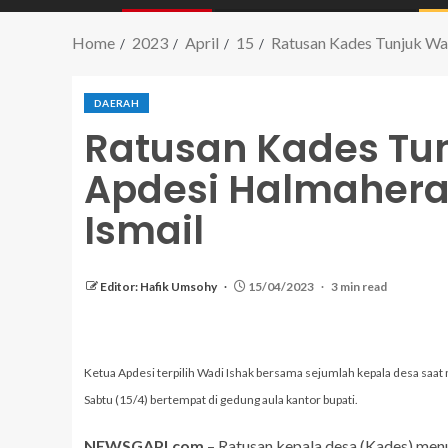
Home
2023
April
15
Ratusan Kades Tunjuk Wad
DAERAH
Ratusan Kades Tu
Apdesi Halmahera 
Ismail
Editor: Hafik Umsohy
15/04/2023
3 min read
Ketua Apdesi terpilih Wadi Ishak bersama sejumlah kepala desa saa
Sabtu (15/4) bertempat di gedung aula kantor bupati.
NEWSGAPI.com
– Ratusan kepala desa (Kades) men