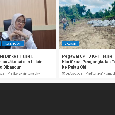
KESEHATAN
DAERAH
n Dinkes Halsel,
Pegawai UPTD KPH Halsel
as Jikohai dan Laluin
Klarifikasi Pengangkutan T
g Dibangun
ke Pulau Obi
026
Editor: Hafik Umsohy
03/08/2026
Editor: Hafik Umso