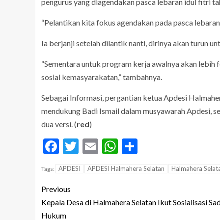
pengurus yang diagendakan pasca lebaran idul fitri tah
“Pelantikan kita fokus agendakan pada pasca lebaran 
Ia berjanji setelah dilantik nanti, dirinya akan turu
“Sementara untuk program kerja awalnya akan lebih 
sosial kemasyarakatan,” tambahnya.
Sebagai Informasi, pergantian ketua Apdesi Halmaher
mendukung Badi Ismail dalam musyawarah Apdesi, se
dua versi. (
red
)
Facebook
Twitter
Email
WhatsApp
Share
APDESI
APDESI Halmahera Selatan
Halmahera Selat
Tags:
Previous
Kepala Desa di Halmahera Selatan Ikut Sosialisasi Sa
Hukum