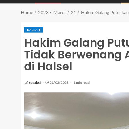
Home
2023
Maret
21
Hakim Galang Putuskan 
DAERAH
Hakim Galang Put
Tidak Berwenang A
di Halsel
redaksi
21/03/2023
1 min read