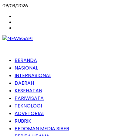
Skip
09/08/2026
to
Instagram
content
Facebook
Youtube
Primary
BERANDA
Menu
NASIONAL
INTERNASIONAL
DAERAH
KESEHATAN
PARIWISATA
TEKNOLOGI
ADVETORIAL
RUBRIK
PEDOMAN MEDIA SIBER