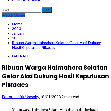
BERITA UTAMA
Cari
untuk:
Watch Online
Home
2023
Januari
18
Ribuan Warga Halmahera Selatan Gelar Aksi Dukung
Hasil Keputusan Pilkades
DAERAH
Ribuan Warga Halmahera Selatan
Gelar Aksi Dukung Hasil Keputusan
Pilkades
Editor: Hafik Umsohy
18/01/2023
2 min read
Ribuan warga Halmahera Selatan yang datang dari berbagai