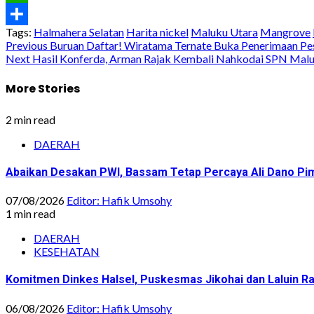
WhatsApp
Tags:
Halmahera Selatan
Harita nickel
Maluku Utara
Mangrove
Share
Post
Previous
Buruan Daftar! Wiratama Ternate Buka Penerimaan Pes
Next
Hasil Konferda, Arman Rajak Kembali Nahkodai SPN Malu
navigation
More Stories
2 min read
DAERAH
Abaikan Desakan PWI, Bassam Tetap Percaya Ali Dano Pim
07/08/2026
Editor: Hafik Umsohy
1 min read
DAERAH
KESEHATAN
Komitmen Dinkes Halsel, Puskesmas Jikohai dan Laluin 
06/08/2026
Editor: Hafik Umsohy