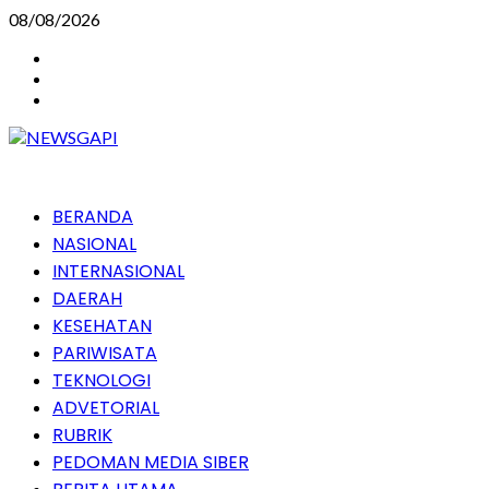
Skip
08/08/2026
to
Instagram
content
Facebook
Youtube
Primary
BERANDA
Menu
NASIONAL
INTERNASIONAL
DAERAH
KESEHATAN
PARIWISATA
TEKNOLOGI
ADVETORIAL
RUBRIK
PEDOMAN MEDIA SIBER