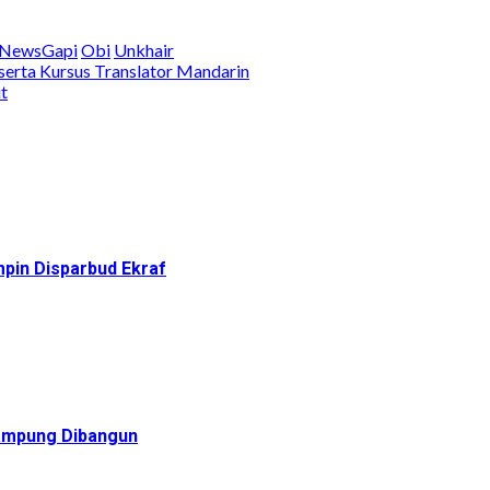
NewsGapi
Obi
Unkhair
erta Kursus Translator Mandarin
t
pin Disparbud Ekraf
Rampung Dibangun