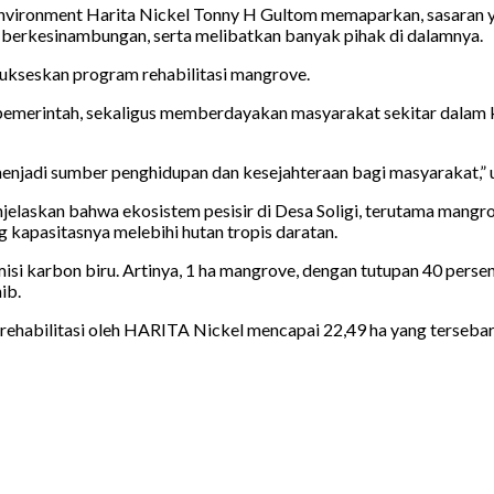
Environment Harita Nickel Tonny H Gultom memaparkan, sasaran yan
 berkesinambungan, serta melibatkan banyak pihak di dalamnya.
ukseskan program rehabilitasi mangrove.
emerintah, sekaligus memberdayakan masyarakat sekitar dalam 
enjadi sumber penghidupan dan kesejahteraan bagi masyarakat,” u
laskan bahwa ekosistem pesisir di Desa Soligi, terutama mangrov
 kapasitasnya melebihi hutan tropis daratan.
misi karbon biru. Artinya, 1 ha mangrove, dengan tutupan 40 perse
ib.
direhabilitasi oleh HARITA Nickel mencapai 22,49 ha yang terseba