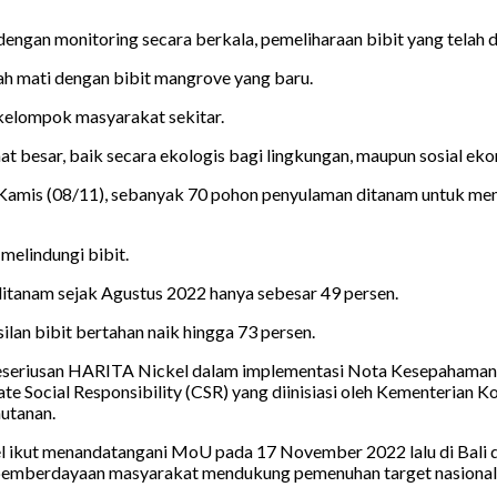
engan monitoring secara berkala, pemeliharaan bibit yang telah 
ah mati dengan bibit mangrove yang baru.
kelompok masyarakat sekitar.
 besar, baik secara ekologis bagi lingkungan, maupun sosial eko
Kamis (08/11), sebanyak 70 pohon penyulaman ditanam untuk mengg
elindungi bibit.
itanam sejak Agustus 2022 hanya sebesar 49 persen.
lan bibit bertahan naik hingga 73 persen.
keseriusan HARITA Nickel dalam implementasi Nota Kesepahaman 
te Social Responsibility (CSR) yang diinisiasi oleh Kementerian 
utanan.
el ikut menandatangani MoU pada 17 November 2022 lalu di Bal
n pemberdayaan masyarakat mendukung pemenuhan target nasional