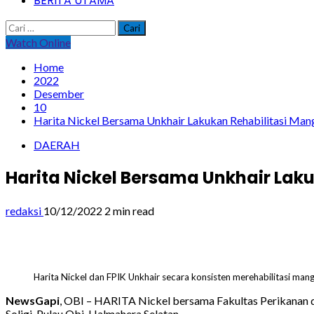
BERITA UTAMA
Cari
untuk:
Watch Online
Home
2022
Desember
10
Harita Nickel Bersama Unkhair Lakukan Rehabilitasi Mang
DAERAH
Harita Nickel Bersama Unkhair Laku
redaksi
10/12/2022
2 min read
Harita Nickel dan FPIK Unkhair secara konsisten merehabilitasi man
NewsGapi
, OBI – HARITA Nickel bersama Fakultas Perikanan da
Soligi, Pulau Obi, Halmahera Selatan.