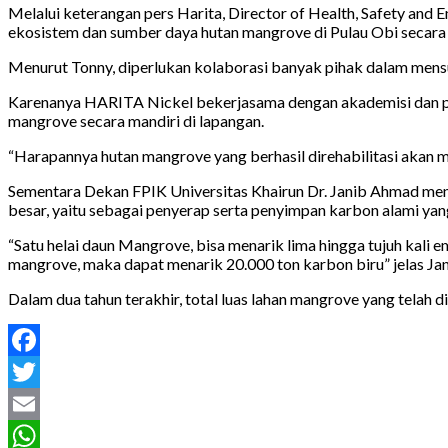
Melalui keterangan pers Harita, Director of Health, Safety and 
ekosistem dan sumber daya hutan mangrove di Pulau Obi secara
Menurut Tonny, diperlukan kolaborasi banyak pihak dalam mens
Karenanya HARITA Nickel bekerjasama dengan akademisi dan p
mangrove secara mandiri di lapangan.
“Harapannya hutan mangrove yang berhasil direhabilitasi akan m
Sementara Dekan FPIK Universitas Khairun Dr. Janib Ahmad menje
besar, yaitu sebagai penyerap serta penyimpan karbon alami yang
“Satu helai daun Mangrove, bisa menarik lima hingga tujuh kali e
mangrove, maka dapat menarik 20.000 ton karbon biru” jelas Jan
Dalam dua tahun terakhir, total luas lahan mangrove yang telah 
Facebook
Twitter
Email