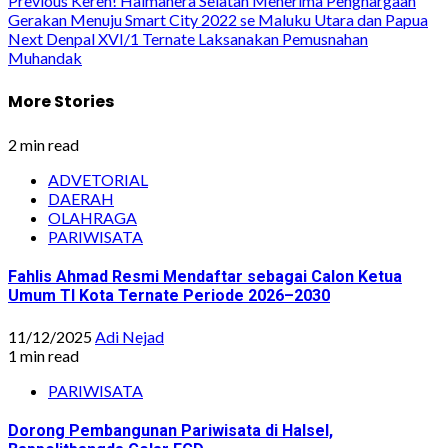
Post
Previous
Keren! Halmahera Selatan Menerima Penghargaan
Gerakan Menuju Smart City 2022 se Maluku Utara dan Papua
navigation
Next
Denpal XVI/1 Ternate Laksanakan Pemusnahan
Muhandak
More Stories
2 min read
ADVETORIAL
DAERAH
OLAHRAGA
PARIWISATA
Fahlis Ahmad Resmi Mendaftar sebagai Calon Ketua
Umum TI Kota Ternate Periode 2026–2030
11/12/2025
Adi Nejad
1 min read
PARIWISATA
Dorong Pembangunan Pariwisata di Halsel,