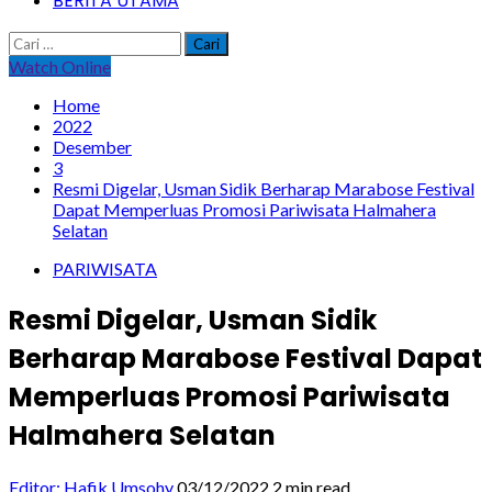
BERITA UTAMA
Cari
untuk:
Watch Online
Home
2022
Desember
3
Resmi Digelar, Usman Sidik Berharap Marabose Festival
Dapat Memperluas Promosi Pariwisata Halmahera
Selatan
PARIWISATA
Resmi Digelar, Usman Sidik
Berharap Marabose Festival Dapat
Memperluas Promosi Pariwisata
Halmahera Selatan
Editor: Hafik Umsohy
03/12/2022
2 min read