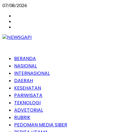
Skip
07/08/2026
to
Instagram
content
Facebook
Youtube
Primary
BERANDA
Menu
NASIONAL
INTERNASIONAL
DAERAH
KESEHATAN
PARIWISATA
TEKNOLOGI
ADVETORIAL
RUBRIK
PEDOMAN MEDIA SIBER