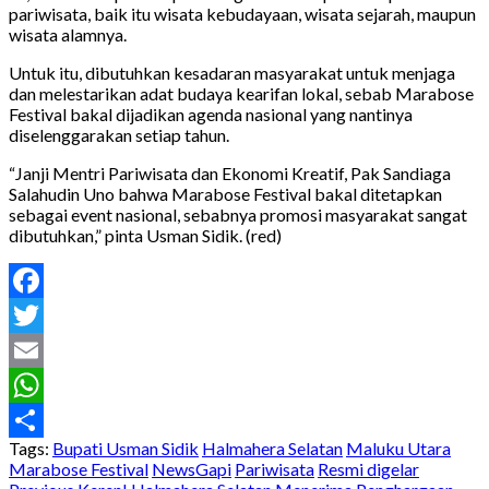
pariwisata, baik itu wisata kebudayaan, wisata sejarah, maupun
wisata alamnya.
Untuk itu, dibutuhkan kesadaran masyarakat untuk menjaga
dan melestarikan adat budaya kearifan lokal, sebab Marabose
Festival bakal dijadikan agenda nasional yang nantinya
diselenggarakan setiap tahun.
“Janji Mentri Pariwisata dan Ekonomi Kreatif, Pak Sandiaga
Salahudin Uno bahwa Marabose Festival bakal ditetapkan
sebagai event nasional, sebabnya promosi masyarakat sangat
dibutuhkan,” pinta Usman Sidik. (red)
Facebook
Twitter
Email
WhatsApp
Tags:
Bupati Usman Sidik
Halmahera Selatan
Maluku Utara
Share
Marabose Festival
NewsGapi
Pariwisata
Resmi digelar