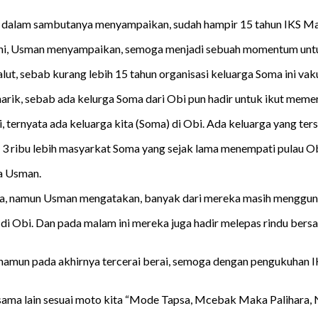
dalam sambutanya menyampaikan, sudah hampir 15 tahun IKS Malut
ini, Usman menyampaikan, semoga menjadi sebuah momentum untuk
lut, sebab kurang lebih 15 tahun organisasi keluarga Soma ini va
rik, sebab ada kelurga Soma dari Obi pun hadir untuk ikut memer
, ternyata ada keluarga kita (Soma) di Obi. Ada keluarga yang te
 ribu lebih masyarkat Soma yang sejak lama menempati pulau Ob
ta Usman.
ma, namun Usman mengatakan, banyak dari mereka masih menggun
i Obi. Dan pada malam ini mereka juga hadir melepas rindu bersa
namun pada akhirnya tercerai berai, semoga dengan pengukuhan 
tu sama lain sesuai moto kita “Mode Tapsa, Mcebak Maka Palihara