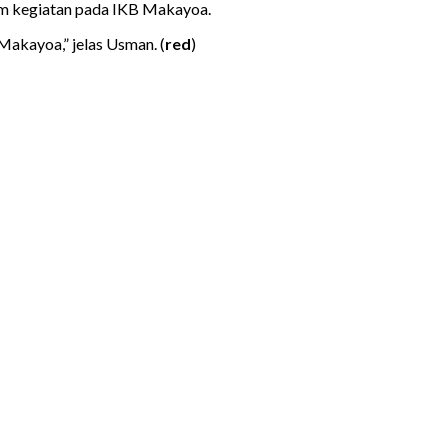
am kegiatan pada IKB Makayoa.
Makayoa,” jelas Usman. (
red
)