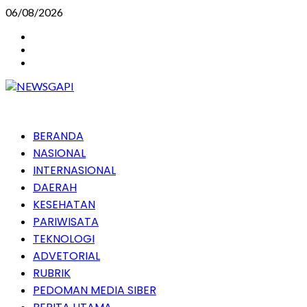
Skip
06/08/2026
to
Instagram
content
Facebook
Youtube
Primary
BERANDA
Menu
NASIONAL
INTERNASIONAL
DAERAH
KESEHATAN
PARIWISATA
TEKNOLOGI
ADVETORIAL
RUBRIK
PEDOMAN MEDIA SIBER