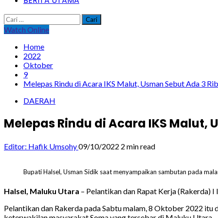
BERITA UTAMA
Cari
untuk:
Watch Online
Home
2022
Oktober
9
Melepas Rindu di Acara IKS Malut, Usman Sebut Ada 3 R
DAERAH
Melepas Rindu di Acara IKS Malut,
Editor: Hafik Umsohy
09/10/2022
2 min read
Bupati Halsel, Usman Sidik saat menyampaikan sambutan pada malam
Halsel, Maluku Utara
– Pelantikan dan Rapat Kerja (Rakerda) I
Pelantikan dan Rakerda pada Sabtu malam, 8 Oktober 2022 itu 
keterwakilan masyarakat Soma yang tersebar di Maluku Utara.