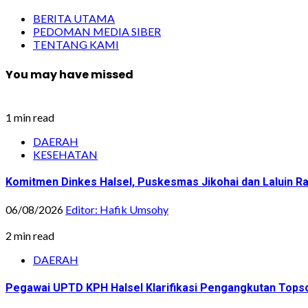
BERITA UTAMA
PEDOMAN MEDIA SIBER
TENTANG KAMI
You may have missed
1 min read
DAERAH
KESEHATAN
Komitmen Dinkes Halsel, Puskesmas Jikohai dan Laluin 
06/08/2026
Editor: Hafik Umsohy
2 min read
DAERAH
Pegawai UPTD KPH Halsel Klarifikasi Pengangkutan Topsoi