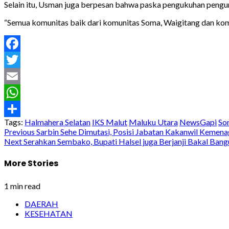
Selain itu, Usman juga berpesan bahwa paska pengukuhan pengu
“Semua komunitas baik dari komunitas Soma, Waigitang dan komu
Facebook
Twitter
Email
WhatsApp
Tags:
Halmahera Selatan
IKS Malut
Maluku Utara
NewsGapi
So
Share
Post
Previous
Sarbin Sehe Dimutasi, Posisi Jabatan Kakanwil Kemen
Next
Serahkan Sembako, Bupati Halsel juga Berjanji Bakal Ba
navigation
More Stories
1 min read
DAERAH
KESEHATAN