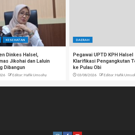
KESEHATAN
DAERAH
n Dinkes Halsel,
Pegawai UPTD KPH Halsel
as Jikohai dan Laluin
Klarifikasi Pengangkutan T
g Dibangun
ke Pulau Obi
026
Editor: Hafik Umsohy
03/08/2026
Editor: Hafik Umso