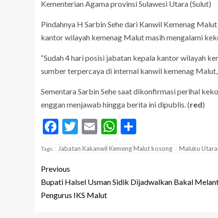
Kementerian Agama provinsi Sulawesi Utara (Sulut)
Pindahnya H Sarbin Sehe dari Kanwil Kemenag Malut k
kantor wilayah kemenag Malut masih mengalami kek
“Sudah 4 hari posisi jabatan kepala kantor wilayah 
sumber terpercaya di internal kanwil kemenag Malut
Sementara Sarbin Sehe saat dikonfirmasi perihal ke
enggan menjawab hingga berita ini dipublis. (
red
)
Facebook
Twitter
Email
WhatsApp
Share
Jabatan Kakanwil Kemeng Malut kosong
Maluku Utara
Tags:
Previous
Bupati Halsel Usman Sidik Dijadwalkan Bakal Melan
Pengurus IKS Malut