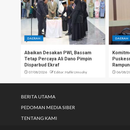
DAERAH
DAERAH
Abaikan Desakan PWI, Bassam
Komitme
Tetap Percaya Ali Dano Pimpin
Puskesm
Disparbud Ekraf
Rampun
07/08/2026
Editor: Hafik Umsohy
06/08/2
BERITA UTAMA
PEDOMAN MEDIA SIBER
TENTANG KAMI