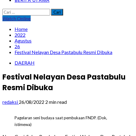
BERITA UTAMA
Cari
untuk:
Watch Online
Home
2022
Agustus
26
Festival Nelayan Desa Pastabulu Resmi Dibuka
DAERAH
Festival Nelayan Desa Pastabulu
Resmi Dibuka
redaksi
26/08/2022
2 min read
Pagelaran seni budaya saat pembukaan FNDP. (Dok,
istimewa)