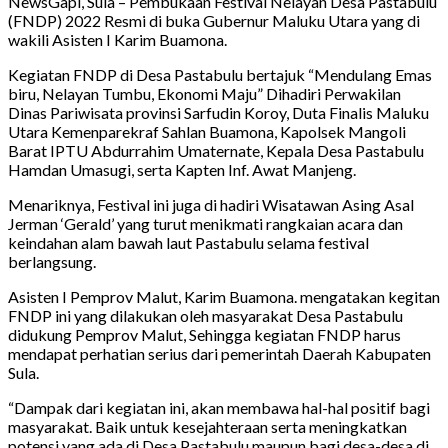
NewsGapi, Sula – Pembukaan Festival Nelayan Desa Pastabulu
(FNDP) 2022 Resmi di buka Gubernur Maluku Utara yang di
wakili Asisten I Karim Buamona.
Kegiatan FNDP di Desa Pastabulu bertajuk “Mendulang Emas
biru, Nelayan Tumbu, Ekonomi Maju” Dihadiri Perwakilan
Dinas Pariwisata provinsi Sarfudin Koroy, Duta Finalis Maluku
Utara Kemenparekraf Sahlan Buamona, Kapolsek Mangoli
Barat IPTU Abdurrahim Umaternate, Kepala Desa Pastabulu
Hamdan Umasugi, serta Kapten Inf. Awat Manjeng.
Menariknya, Festival ini juga di hadiri Wisatawan Asing Asal
Jerman ‘Gerald’ yang turut menikmati rangkaian acara dan
keindahan alam bawah laut Pastabulu selama festival
berlangsung.
Asisten I Pemprov Malut, Karim Buamona. mengatakan kegitan
FNDP ini yang dilakukan oleh masyarakat Desa Pastabulu
didukung Pemprov Malut, Sehingga kegiatan FNDP harus
mendapat perhatian serius dari pemerintah Daerah Kabupaten
Sula.
“Dampak dari kegiatan ini, akan membawa hal-hal positif bagi
masyarakat. Baik untuk kesejahteraan serta meningkatkan
potensi yang ada di Desa Pastabulu maupun bagi desa-desa di