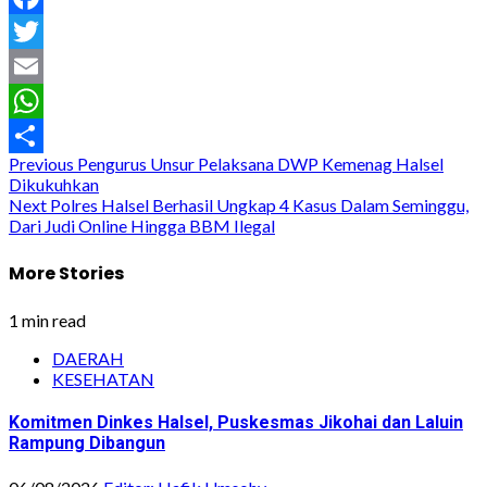
Facebook
Twitter
Email
WhatsApp
Post
Previous
Pengurus Unsur Pelaksana DWP Kemenag Halsel
Share
Dikukuhkan
navigation
Next
Polres Halsel Berhasil Ungkap 4 Kasus Dalam Seminggu,
Dari Judi Online Hingga BBM Ilegal
More Stories
1 min read
DAERAH
KESEHATAN
Komitmen Dinkes Halsel, Puskesmas Jikohai dan Laluin
Rampung Dibangun