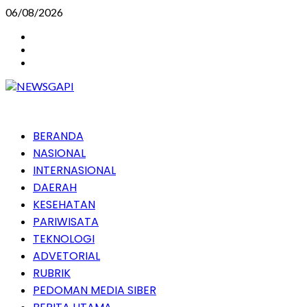
Skip
06/08/2026
to
Instagram
content
Facebook
Youtube
Primary
BERANDA
Menu
NASIONAL
INTERNASIONAL
DAERAH
KESEHATAN
PARIWISATA
TEKNOLOGI
ADVETORIAL
RUBRIK
PEDOMAN MEDIA SIBER