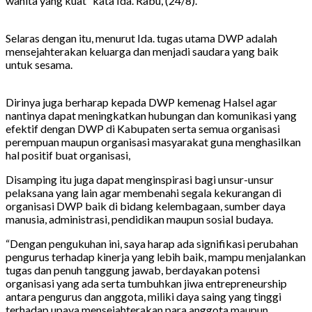
wanita yang kuat” kata Ida. Rabu, (24/8).
Selaras dengan itu, menurut Ida. tugas utama DWP adalah
mensejahterakan keluarga dan menjadi saudara yang baik
untuk sesama.
Dirinya juga berharap kepada DWP kemenag Halsel agar
nantinya dapat meningkatkan hubungan dan komunikasi yang
efektif dengan DWP di Kabupaten serta semua organisasi
perempuan maupun organisasi masyarakat guna menghasilkan
hal positif buat organisasi,
Disamping itu juga dapat menginspirasi bagi unsur-unsur
pelaksana yang lain agar membenahi segala kekurangan di
organisasi DWP baik di bidang kelembagaan, sumber daya
manusia, administrasi, pendidikan maupun sosial budaya.
“Dengan pengukuhan ini, saya harap ada signifikasi perubahan
pengurus terhadap kinerja yang lebih baik, mampu menjalankan
tugas dan penuh tanggung jawab, berdayakan potensi
organisasi yang ada serta tumbuhkan jiwa entrepreneurship
antara pengurus dan anggota, miliki daya saing yang tinggi
terhadap upaya mensejahterakan para anggota maupun