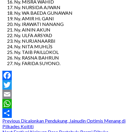
Ny. MISRA WAHID
Ny. NURSIDA AJWAN
Ny. WA BAEDA GUNAWAN
Ny. AMIR Hi. GANI
Ny. IRAWATI NANANG
Ny. AININ AKUN
Ny. ULFA ARSYAD
Ny. NURJANAARBI
Ny. NITA MUHLÌS
Ny. TAIB PAILLOKOL
Ny. RASNA BAHRUN
Ny. FARIDA SUYONO.
Facebook
Twitter
Email
WhatsApp
Post
Previous
Dicalonkan Pendukung, Jainudin Optimis Menang di
Share
Pilkades Koititi
Next
Festival Nelayan Desa Pastabulu Resmi Dibuka