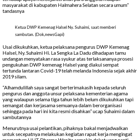
masyarakat di kabupaten Halmahera Selatan secara umum”
tandasnya
Ketua DWP Kemenag Halsel Ny. Suhaimi, saat memberi
sambutan. (Dok,newsGapi)
Usai dikukuhkan, ketua pelaksana pengurus DWP Kemenag
Halsel, Ny. Suhaimi Hi. La Sengka La Dadu dihadapan tamu
undangan menyatakan rasa syukur atas terlaksananya prosesi
pengukuhan DWP kemenag Halsel yang diakui sempat
tertunda lantaran Covid-19 telah melanda Indonesia sejak akhir
2019 silam.
“Alhamdulillah saya sangat berterimakasih kepada seluruh
pengurus dan anggota unsur pelaksana kementerian agama
yang walaupun selama tiga tahun lebih belum dikukuhkan tapi
semangat dan kerjasama semuanya dalam berorganisasi
sehingga pada hari ini kita resmi disahkan” ucap Suhaimi dalam
sambutannya
Menurutnya usai pelantikan, pihaknya bakal menjadwalkan
untuk secepatnya melakukan kegiatan rapat kerja mengingat
momentum HUT Dharma Wanita semakin dekat yang nanti