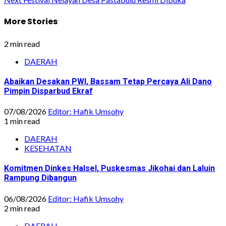
navigation
More Stories
2 min read
DAERAH
Abaikan Desakan PWI, Bassam Tetap Percaya Ali Dano
Pimpin Disparbud Ekraf
07/08/2026
Editor: Hafik Umsohy
1 min read
DAERAH
KESEHATAN
Komitmen Dinkes Halsel, Puskesmas Jikohai dan Laluin
Rampung Dibangun
06/08/2026
Editor: Hafik Umsohy
2 min read
DAERAH