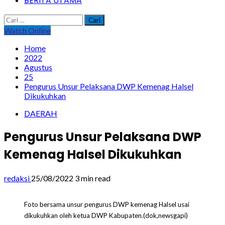
BERITA UTAMA
Cari
untuk:
Watch Online
Home
2022
Agustus
25
Pengurus Unsur Pelaksana DWP Kemenag Halsel
Dikukuhkan
DAERAH
Pengurus Unsur Pelaksana DWP
Kemenag Halsel Dikukuhkan
redaksi
25/08/2022
3 min read
Foto bersama unsur pengurus DWP kemenag Halsel usai
dikukuhkan oleh ketua DWP Kabupaten.(dok,newsgapi)