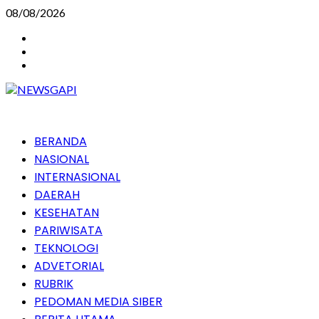
Skip
08/08/2026
to
Instagram
content
Facebook
Youtube
Primary
BERANDA
Menu
NASIONAL
INTERNASIONAL
DAERAH
KESEHATAN
PARIWISATA
TEKNOLOGI
ADVETORIAL
RUBRIK
PEDOMAN MEDIA SIBER