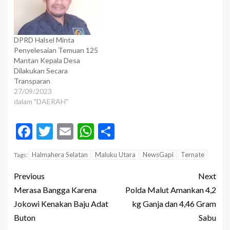
DPRD Halsel Minta
Penyelesaian Temuan 125
Mantan Kepala Desa
Dilakukan Secara
Transparan
27/09/2023
dalam "DAERAH"
Facebook
Twitter
Email
WhatsApp
Share
Halmahera Selatan
Maluku Utara
NewsGapi
Ternate
Tags:
Previous
Next
Merasa Bangga Karena
Polda Malut Amankan 4,2
Jokowi Kenakan Baju Adat
kg Ganja dan 4,46 Gram
Buton
Sabu