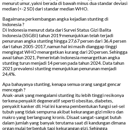
menurut umur, yakni berada di bawah minus dua standar deviasi
median (<-2 SD) dari standar median WHO.
Bagaimana perkembangan angka kejadian stunting di
Indonesia ?
Di Indonesia menurut data dari Survei Status Gizi Balita
Indonesia (SSGBI) tahun 2019 menunjukkan telah terjadi
penurunan angka stunting hingga 27,67 persen dari 36,4 persen
dari tahun 2005-2017, namun hal ini masih dianggap tinggi
mengingat WHO menargetkan kurang dari 20 persen. Sehingga
awal tahun 2021, Pemerintah Indonesia menargetkan angka
stunting turun menjadi 14 persen pada tahun 2024. Data tahun
2021 prevalensi stunting menunjukkan penurunan menjadi
24,4%.
Apa bahayanya stunting, kenapa semua orang sangat gencar
mencegah ?
Anak-anak yang mengalami stunting itu lebih tinggi resikonya
terkena penyakit degeneratif seperti obesitas, diabetes,
penyakit kanker dll. Hal ini karena pembentukan fungsi sel-sel
tubuh yang tidak sempurna akibat kekurangan gizi mikro dan
makro yang berlangsung kronis. Disaat sangat-sangat butuh
dalam jumlah yang banyak terutama saat di kandungan dimana
organ mulai terbentuk tapi kekurangan gizi. Sehingga