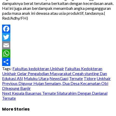
dampaknya berat terutama berkaitan dengan kecerdasan anak.
Hal ini juga akan berdampak menambah angka pengangguran
pada masa anak ini dewasa atau usia produktif, tandasnya.(
Red/Adhy/FH)
Facebook
Twitter
Email
WhatsApp
Tags:
Fakultas kedokteran Unkhair
Fakultas Kedokteran
Share
Unkhair Gelar Pengabdian Masyarakat Cegah stunting Dan
Edukasi ASI
Maluku Utara
NewsGapi
Ternate
Tidore
Unkhair
Post
Previous
Diguyur Hujan Semalam, Dua Desa Kecamatan Obi
Dikepung Banjir
navigation
Next
Kepala Basarnas Ternate Silaturahim Dengan Danlanal
Ternate
More Stories