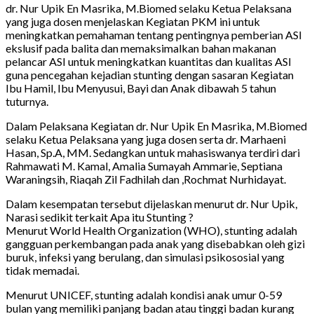
dr. Nur Upik En Masrika, M.Biomed selaku Ketua Pelaksana
yang juga dosen menjelaskan Kegiatan PKM ini untuk
meningkatkan pemahaman tentang pentingnya pemberian ASI
ekslusif pada balita dan memaksimalkan bahan makanan
pelancar ASI untuk meningkatkan kuantitas dan kualitas ASI
guna pencegahan kejadian stunting dengan sasaran Kegiatan
Ibu Hamil, Ibu Menyusui, Bayi dan Anak dibawah 5 tahun
tuturnya.
Dalam Pelaksana Kegiatan dr. Nur Upik En Masrika, M.Biomed
selaku Ketua Pelaksana yang juga dosen serta dr. Marhaeni
Hasan, Sp.A, MM. Sedangkan untuk mahasiswanya terdiri dari
Rahmawati M. Kamal, Amalia Sumayah Ammarie, Septiana
Waraningsih, Riaqah Zil Fadhilah dan ,Rochmat Nurhidayat.
Dalam kesempatan tersebut dijelaskan menurut dr. Nur Upik,
Narasi sedikit terkait Apa itu Stunting ?
Menurut World Health Organization (WHO), stunting adalah
gangguan perkembangan pada anak yang disebabkan oleh gizi
buruk, infeksi yang berulang, dan simulasi psikososial yang
tidak memadai.
Menurut UNICEF, stunting adalah kondisi anak umur 0-59
bulan yang memiliki panjang badan atau tinggi badan kurang