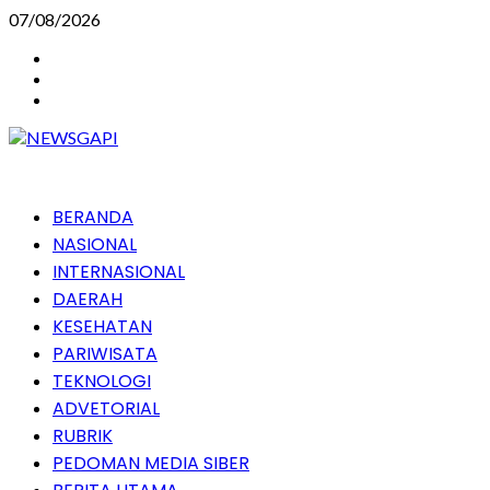
Skip
07/08/2026
to
Instagram
content
Facebook
Youtube
Primary
BERANDA
Menu
NASIONAL
INTERNASIONAL
DAERAH
KESEHATAN
PARIWISATA
TEKNOLOGI
ADVETORIAL
RUBRIK
PEDOMAN MEDIA SIBER