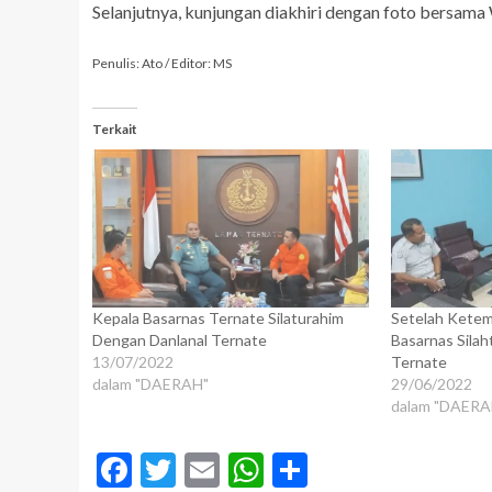
Selanjutnya, kunjungan diakhiri dengan foto bersama 
Penulis: Ato / Editor: MS
Terkait
Kepala Basarnas Ternate Silaturahim
Setelah Ketem
Dengan Danlanal Ternate
Basarnas Sila
13/07/2022
Ternate
dalam "DAERAH"
29/06/2022
dalam "DAERA
Facebook
Twitter
Email
WhatsApp
Share