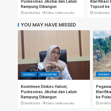
Puskesmas Jikohai dan Laluin
Klarifikas
Rampung Dibangun
Topsoil ke
06/08/2026
Editor: Hafik Umsohy
03/08/2026
YOU MAY HAVE MISSED
DAERAH
KESEHATAN
DAERAH
Komitmen Dinkes Halsel,
Pegawai
Puskesmas Jikohai dan Laluin
Klarifi
Rampung Dibangun
ke Pula
06/08/2026
Editor: Hafik Umsohy
03/08/2