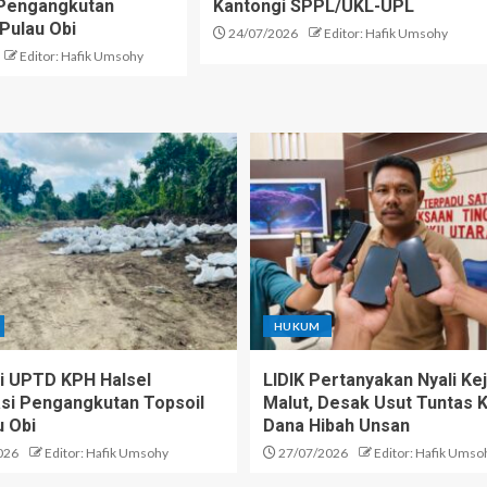
i Pengangkutan
Kantongi SPPL/UKL-UPL
 Pulau Obi
24/07/2026
Editor: Hafik Umsohy
Editor: Hafik Umsohy
HUKUM
 UPTD KPH Halsel
LIDIK Pertanyakan Nyali Kej
kasi Pengangkutan Topsoil
Malut, Desak Usut Tuntas 
u Obi
Dana Hibah Unsan
026
Editor: Hafik Umsohy
27/07/2026
Editor: Hafik Umso