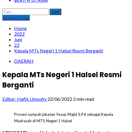
BERITA UTAMA
Cari
untuk:
Watch Online
Home
2022
Juni
22
Kepala MTs Negeri 1 Halsel Resmi Berganti
DAERAH
Kepala MTs Negeri 1 Halsel Resmi
Berganti
Editor: Hafik Umsohy
22/06/2022
2 min read
Prosesi sumpah jabatan Yusup Majid S.Pd sebagai Kepala
Madrasah di MTS Negeri 1 Halsel