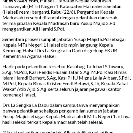
NEWSGAPI.com, Halsel
– Jabatan Kepala Madrasah
Tsanawiyah (MTs) Negeri 1 Kabupaten Halmahera Selatan
(Halsel) resmi berganti, Rabu (22/6). Pergantian Kepala
Madrasah tersebut ditandai dengan pelantikan dan serah
terima jabatan Kepala Madrasah baru Yusup Majid S.Pd
menggantikan Ali Hamid S.Pdi.
Sementara prosesi sumpah jabatan Yusup Majid S.Pd sebagai
Kepala MTs Negeri 1 Halsel dipimpin langsung Kepala
Kemenag Halsel Drs La Sengka La Dadu di gedung FKUB
Kementrian Agama Halsel.
Hadir pada pelantikan tersebut Kasubag Tu Juhari S.Tawary,
S.Ag, M.Pd.I, Kasi Pendis Husain Jafar, S.Ag, M.Pd. Kasi Bimas
Islam Hamdi Berhert, S.Ag, Kasi PHU Mizna Laila Albaar, S.Pd.I,
M.Pd.I, Kepala Bimas Kristen Fendi Betawi, S.Th, Kepala Zakat
Wakaf Atib Ajid, S.Ag, serta seluruh jajaran pegawai kantor
kemenag Halsel.
Drs La Sengka La Dadu dalam sambutanya menyampaikan
bahwa pelantikan sekaligus pengambilan sumpah jabatan
Yusup Majid sebagai Kepala Madrasah di MTs Negeri 1 artinya
hasil seleksi terkait kepala madrasah telah selesai.
“Meski pelantikan mendadak, Alhamdulillah pelantikan