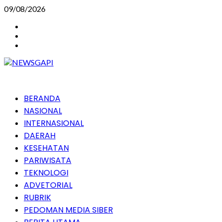
Skip
09/08/2026
to
Instagram
content
Facebook
Youtube
Primary
BERANDA
Menu
NASIONAL
INTERNASIONAL
DAERAH
KESEHATAN
PARIWISATA
TEKNOLOGI
ADVETORIAL
RUBRIK
PEDOMAN MEDIA SIBER