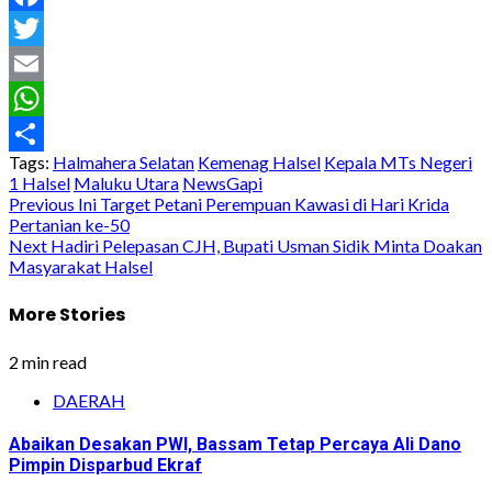
Facebook
Twitter
Email
WhatsApp
Tags:
Halmahera Selatan
Kemenag Halsel
Kepala MTs Negeri
Share
1 Halsel
Maluku Utara
NewsGapi
Post
Previous
Ini Target Petani Perempuan Kawasi di Hari Krida
Pertanian ke-50
navigation
Next
Hadiri Pelepasan CJH, Bupati Usman Sidik Minta Doakan
Masyarakat Halsel
More Stories
2 min read
DAERAH
Abaikan Desakan PWI, Bassam Tetap Percaya Ali Dano
Pimpin Disparbud Ekraf