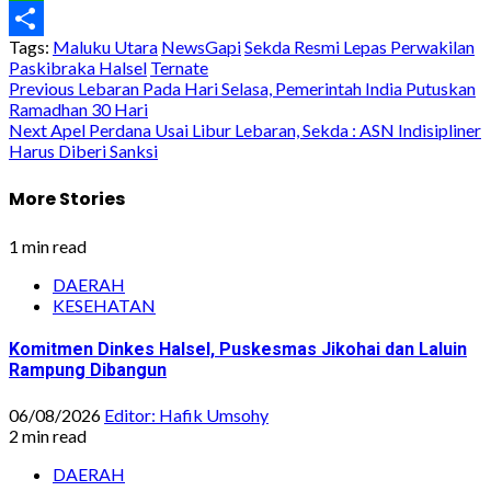
WhatsApp
Tags:
Maluku Utara
NewsGapi
Sekda Resmi Lepas Perwakilan
Share
Paskibraka Halsel
Ternate
Post
Previous
Lebaran Pada Hari Selasa, Pemerintah India Putuskan
Ramadhan 30 Hari
navigation
Next
Apel Perdana Usai Libur Lebaran, Sekda : ASN Indisipliner
Harus Diberi Sanksi
More Stories
1 min read
DAERAH
KESEHATAN
Komitmen Dinkes Halsel, Puskesmas Jikohai dan Laluin
Rampung Dibangun
06/08/2026
Editor: Hafik Umsohy
2 min read
DAERAH