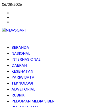
Skip
06/08/2026
to
Instagram
content
Facebook
Youtube
Primary
BERANDA
Menu
NASIONAL
INTERNASIONAL
DAERAH
KESEHATAN
PARIWISATA
TEKNOLOGI
ADVETORIAL
RUBRIK
PEDOMAN MEDIA SIBER