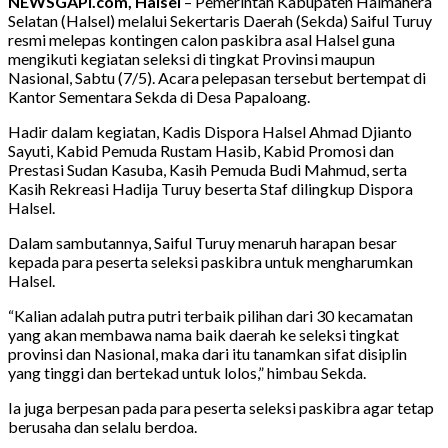
NEWSGAPI.com, Halsel
– Pemerintah Kabupaten Halmahera
Selatan (Halsel) melalui Sekertaris Daerah (Sekda) Saiful Turuy
resmi melepas kontingen calon paskibra asal Halsel guna
mengikuti kegiatan seleksi di tingkat Provinsi maupun
Nasional, Sabtu (7/5). Acara pelepasan tersebut bertempat di
Kantor Sementara Sekda di Desa Papaloang.
Hadir dalam kegiatan, Kadis Dispora Halsel Ahmad Djianto
Sayuti, Kabid Pemuda Rustam Hasib, Kabid Promosi dan
Prestasi Sudan Kasuba, Kasih Pemuda Budi Mahmud, serta
Kasih Rekreasi Hadija Turuy beserta Staf dilingkup Dispora
Halsel.
Dalam sambutannya, Saiful Turuy menaruh harapan besar
kepada para peserta seleksi paskibra untuk mengharumkan
Halsel.
“Kalian adalah putra putri terbaik pilihan dari 30 kecamatan
yang akan membawa nama baik daerah ke seleksi tingkat
provinsi dan Nasional, maka dari itu tanamkan sifat disiplin
yang tinggi dan bertekad untuk lolos,” himbau Sekda.
Ia juga berpesan pada para peserta seleksi paskibra agar tetap
berusaha dan selalu berdoa.