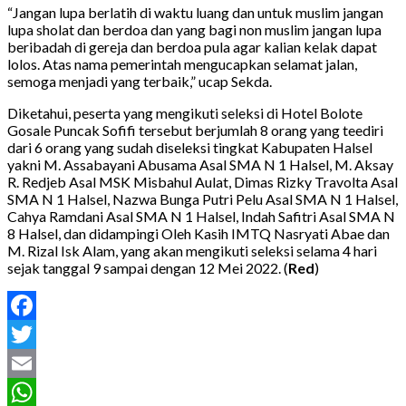
“Jangan lupa berlatih di waktu luang dan untuk muslim jangan
lupa sholat dan berdoa dan yang bagi non muslim jangan lupa
beribadah di gereja dan berdoa pula agar kalian kelak dapat
lolos. Atas nama pemerintah mengucapkan selamat jalan,
semoga menjadi yang terbaik,” ucap Sekda.
Diketahui, peserta yang mengikuti seleksi di Hotel Bolote
Gosale Puncak Sofifi tersebut berjumlah 8 orang yang teediri
dari 6 orang yang sudah diseleksi tingkat Kabupaten Halsel
yakni M. Assabayani Abusama Asal SMA N 1 Halsel, M. Aksay
R. Redjeb Asal MSK Misbahul Aulat, Dimas Rizky Travolta Asal
SMA N 1 Halsel, Nazwa Bunga Putri Pelu Asal SMA N 1 Halsel,
Cahya Ramdani Asal SMA N 1 Halsel, Indah Safitri Asal SMA N
8 Halsel, dan didampingi Oleh Kasih IMTQ Nasryati Abae dan
M. Rizal Isk Alam, yang akan mengikuti seleksi selama 4 hari
sejak tanggal 9 sampai dengan 12 Mei 2022. (
Red
)
Facebook
Twitter
Email