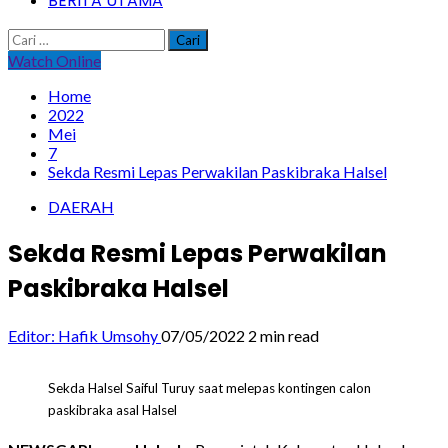
BERITA UTAMA
Cari
untuk:
Watch Online
Home
2022
Mei
7
Sekda Resmi Lepas Perwakilan Paskibraka Halsel
DAERAH
Sekda Resmi Lepas Perwakilan
Paskibraka Halsel
Editor: Hafik Umsohy
07/05/2022
2 min read
Sekda Halsel Saiful Turuy saat melepas kontingen calon
paskibraka asal Halsel