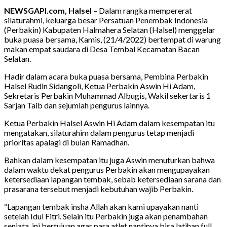
NEWSGAPI.com, Halsel
– Dalam rangka mempererat
silaturahmi, keluarga besar Persatuan Penembak Indonesia
(Perbakin) Kabupaten Halmahera Selatan (Halsel) menggelar
buka puasa bersama, Kamis, (21/4/2022) bertempat di warung
makan empat saudara di Desa Tembal Kecamatan Bacan
Selatan.
Hadir dalam acara buka puasa bersama, Pembina Perbakin
Halsel Rudin Sidangoli, Ketua Perbakin Aswin Hi Adam,
Sekretaris Perbakin Muhammad Albugis, Wakil sekertaris 1
Sarjan Taib dan sejumlah pengurus lainnya.
Ketua Perbakin Halsel Aswin Hi Adam dalam kesempatan itu
mengatakan, silaturahim dalam pengurus tetap menjadi
prioritas apalagi di bulan Ramadhan.
Bahkan dalam kesempatan itu juga Aswin menuturkan bahwa
dalam waktu dekat pengurus Perbakin akan mengupayakan
ketersediaan lapangan tembak, sebab ketersediaan sarana dan
prasarana tersebut menjadi kebutuhan wajib Perbakin.
“Lapangan tembak insha Allah akan kami upayakan nanti
setelah Idul Fitri. Selain itu Perbakin juga akan penambahan
senjata, ini bertujuan agar para atlet nantinya bisa latihan full