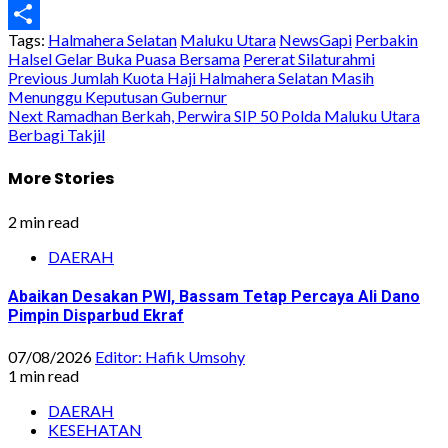
WhatsApp
Tags:
Halmahera Selatan
Maluku Utara
NewsGapi
Perbakin
Share
Halsel Gelar Buka Puasa Bersama
Pererat Silaturahmi
Post
Previous
Jumlah Kuota Haji Halmahera Selatan Masih
Menunggu Keputusan Gubernur
navigation
Next
Ramadhan Berkah, Perwira SIP 50 Polda Maluku Utara
Berbagi Takjil
More Stories
2 min read
DAERAH
Abaikan Desakan PWI, Bassam Tetap Percaya Ali Dano
Pimpin Disparbud Ekraf
07/08/2026
Editor: Hafik Umsohy
1 min read
DAERAH
KESEHATAN