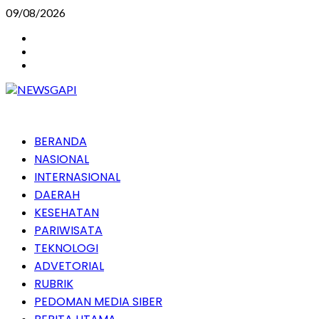
Skip
09/08/2026
to
Instagram
content
Facebook
Youtube
Primary
BERANDA
Menu
NASIONAL
INTERNASIONAL
DAERAH
KESEHATAN
PARIWISATA
TEKNOLOGI
ADVETORIAL
RUBRIK
PEDOMAN MEDIA SIBER