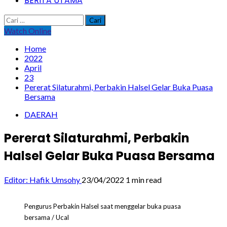
BERITA UTAMA
Cari
untuk:
Watch Online
Home
2022
April
23
Pererat Silaturahmi, Perbakin Halsel Gelar Buka Puasa
Bersama
DAERAH
Pererat Silaturahmi, Perbakin
Halsel Gelar Buka Puasa Bersama
Editor: Hafik Umsohy
23/04/2022
1 min read
Pengurus Perbakin Halsel saat menggelar buka puasa
bersama / Ucal