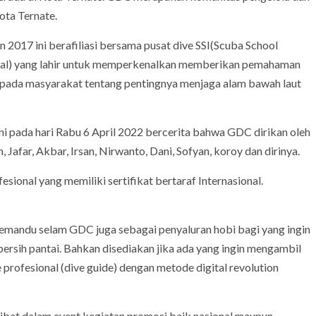
ota Ternate.
 2017 ini berafiliasi bersama pusat dive SSI(Scuba School
ional) yang lahir untuk memperkenalkan memberikan pemahaman
 pada masyarakat tentang pentingnya menjaga alam bawah laut
ni pada hari Rabu 6 April 2022 bercerita bahwa GDC dirikan oleh
afar, Akbar, Irsan, Nirwanto, Dani, Sofyan, koroy dan dirinya.
sional yang memiliki sertifikat bertaraf Internasional.
 pemandu selam GDC juga sebagai penyaluran hobi bagi yang ingin
bersih pantai. Bahkan disediakan jika ada yang ingin mengambil
 profesional (dive guide) dengan metode digital revolution
bat dalam event kegiatan promosi baik nasional maupun