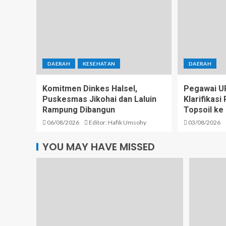
DAERAH
KESEHATAN
DAERAH
Komitmen Dinkes Halsel,
Pegawai U
Puskesmas Jikohai dan Laluin
Klarifikas
Rampung Dibangun
Topsoil ke
06/08/2026
Editor: Hafik Umsohy
03/08/2026
YOU MAY HAVE MISSED