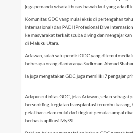
juga pemandu wisata khusus bawah laut yang ada di k
Komunitas GDC yang mulai eksis di pertengahan tahun
Internasional) dan PADI (Profesional Dive Internas
ke masyarakat terkait scuba diving dan mengajarkan
di Maluku Utara.
Ariawan, salah satu pendiri GDC yang ditemui media i
beberapa orang diantaranya Sudirman, Ahmad Shaban, J
Ia juga mengatakan GDC juga memiliki 7 pengajar prife
Adapun rutinitas GDC, jelas Ariawan, selain sebagai
bersnokling, kegiatan transplantasi terumbu karang, 
pelatihan selam mulai dari tingkat pemula sampai dive
berbasis aplikasi MySSI.
Bahkan Ariawan mengatakan bahwa GDC pernah terli