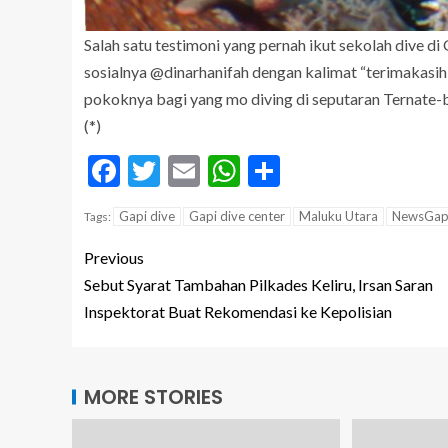
Salah satu testimoni yang pernah ikut sekolah dive d
sosialnya @dinarhanifah dengan kalimat “terimakasih
pokoknya bagi yang mo diving di seputaran Ternate-b
(*)
Facebook
Twitter
Email
WhatsApp
Share
Gapi dive
Gapi dive center
Maluku Utara
NewsGap
Tags:
Previous
Sebut Syarat Tambahan Pilkades Keliru, Irsan Saran
Inspektorat Buat Rekomendasi ke Kepolisian
MORE STORIES