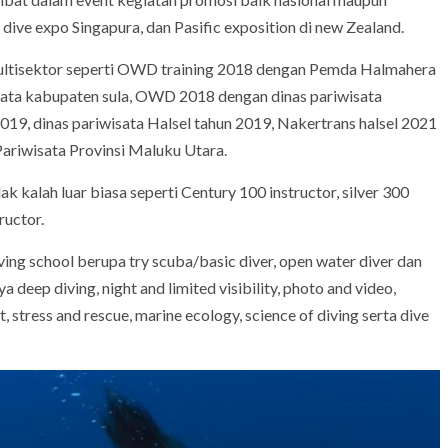
dive expo Singapura, dan Pasific exposition di new Zealand.
multisektor seperti OWD training 2018 dengan Pemda Halmahera
sata kabupaten sula, OWD 2018 dengan dinas pariwisata
019, dinas pariwisata Halsel tahun 2019, Nakertrans halsel 2021
Pariwisata Provinsi Maluku Utara.
k kalah luar biasa seperti Century 100 instructor, silver 300
ructor.
ng school berupa try scuba/basic diver, open water diver dan
 deep diving, night and limited visibility, photo and video,
, stress and rescue, marine ecology, science of diving serta dive