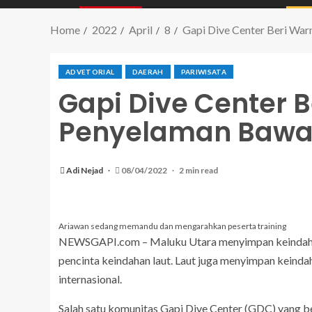
Home
2022
April
8
Gapi Dive Center Beri Wa
ADVETORIAL
DAERAH
PARIWISATA
Gapi Dive Center 
Penyelaman Bawah
Adi Nejad
08/04/2022
2 min read
Ariawan sedang memandu dan mengarahkan peserta training
NEWSGAPI.com – Maluku Utara menyimpan keindahan a
pencinta keindahan laut. Laut juga menyimpan keinda
internasional.
Salah satu komunitas Gapi Dive Center (GDC) yang 