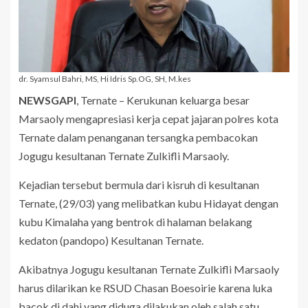
dr. Syamsul Bahri, MS, Hi Idris Sp.OG, SH, M.kes
NEWSGAPI
, Ternate – Kerukunan keluarga besar
Marsaoly mengapresiasi kerja cepat jajaran polres kota
Ternate dalam penanganan tersangka pembacokan
Jogugu kesultanan Ternate Zulkifli Marsaoly.
Kejadian tersebut bermula dari kisruh di kesultanan
Ternate, (29/03) yang melibatkan kubu Hidayat dengan
kubu Kimalaha yang
bentrok
di halaman belakang
kedaton (pandopo) Kesultanan Ternate.
Akibatnya
Jogugu kesultanan Ternate Zulkifli Marsaoly
harus dilarikan ke RSUD Chasan Boesoirie karena luka
bacok di dahi yang diduga dilakukan oleh salah satu