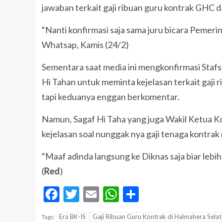
jawaban terkait gaji ribuan guru kontrak GHC 
“Nanti konfirmasi saja sama juru bicara Pemer
Whatsap, Kamis (24/2)
Sementara saat media ini mengkonfirmasi Staf
Hi Tahan untuk meminta kejelasan terkait gaji
tapi keduanya enggan berkomentar.
Namun, Sagaf Hi Taha yang juga Wakil Ketua K
kejelasan soal nunggak nya gaji tenaga kontrak
“Maaf adinda langsung ke Diknas saja biar lebi
(
Red
)
Facebook
Twitter
Email
WhatsApp
Share
Era BK-IS
Gaji Ribuan Guru Kontrak di Halmahera Sela
Tags: