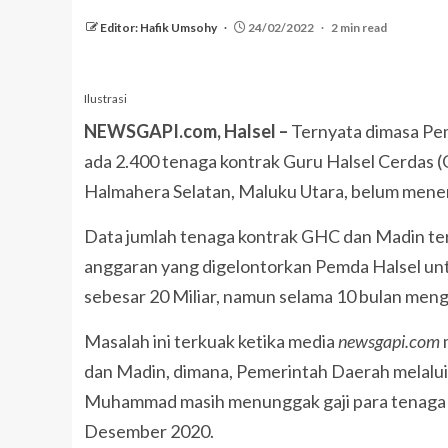
Editor: Hafik Umsohy
24/02/2022
2 min read
Ilustrasi
NEWSGAPI.com, Halsel –
Ternyata dimasa Pem
ada 2.400 tenaga kontrak Guru Halsel Cerdas 
Halmahera Selatan, Maluku Utara, belum meneri
Data jumlah tenaga kontrak GHC dan Madin ter
anggaran yang digelontorkan Pemda Halsel unt
sebesar 20 Miliar, namun selama 10 bulan meng
Masalah ini terkuak ketika media
newsgapi.com
dan Madin, dimana, Pemerintah Daerah melalui 
Muhammad masih menunggak gaji para tenaga k
Desember 2020.