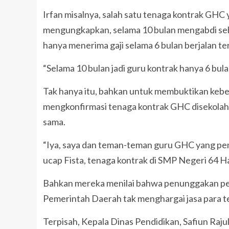
Irfan misalnya, salah satu tenaga kontrak GHC
mengungkapkan, selama 10 bulan mengabdi seb
hanya menerima gaji selama 6 bulan berjalan t
“Selama 10 bulan jadi guru kontrak hanya 6 bulan
Tak hanya itu, bahkan untuk membuktikan keben
mengkonfirmasi tenaga kontrak GHC disekolah
sama.
“Iya, saya dan teman-teman guru GHC yang penem
ucap Fista, tenaga kontrak di SMP Negeri 64 Ha
Bahkan mereka menilai bahwa penunggakan pe
Pemerintah Daerah tak menghargai jasa para t
Terpisah, Kepala Dinas Pendidikan, Safiun Raju