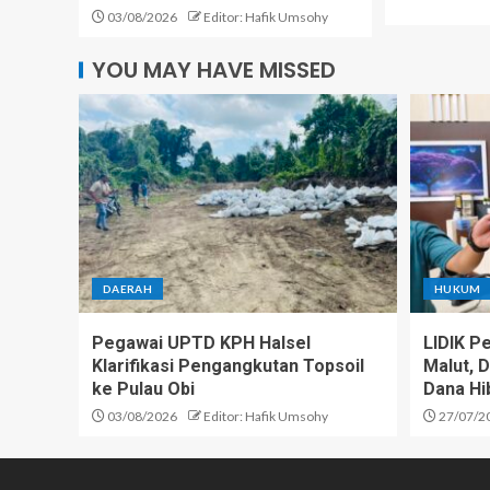
03/08/2026
Editor: Hafik Umsohy
YOU MAY HAVE MISSED
DAERAH
HUKUM
Pegawai UPTD KPH Halsel
LIDIK Pe
Klarifikasi Pengangkutan Topsoil
Malut, 
ke Pulau Obi
Dana Hi
03/08/2026
Editor: Hafik Umsohy
27/07/2