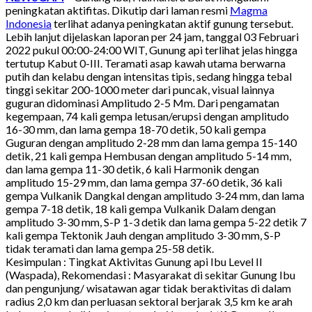
peningkatan aktifitas. Dikutip dari laman resmi
Magma
Indonesia
terlihat adanya peningkatan aktif gunung tersebut.
Lebih lanjut dijelaskan laporan per 24 jam, tanggal 03 Februari
2022 pukul 00:00-24:00 WIT, Gunung api terlihat jelas hingga
tertutup Kabut 0-III. Teramati asap kawah utama berwarna
putih dan kelabu dengan intensitas tipis, sedang hingga tebal
tinggi sekitar 200-1000 meter dari puncak, visual lainnya
guguran didominasi Amplitudo 2-5 Mm. Dari pengamatan
kegempaan, 74 kali gempa letusan/erupsi dengan amplitudo
16-30 mm, dan lama gempa 18-70 detik, 50 kali gempa
Guguran dengan amplitudo 2-28 mm dan lama gempa 15-140
detik, 21 kali gempa Hembusan dengan amplitudo 5-14 mm,
dan lama gempa 11-30 detik, 6 kali Harmonik dengan
amplitudo 15-29 mm, dan lama gempa 37-60 detik, 36 kali
gempa Vulkanik Dangkal dengan amplitudo 3-24 mm, dan lama
gempa 7-18 detik, 18 kali gempa Vulkanik Dalam dengan
amplitudo 3-30 mm, S-P 1-3 detik dan lama gempa 5-22 detik 7
kali gempa Tektonik Jauh dengan amplitudo 3-30 mm, S-P
tidak teramati dan lama gempa 25-58 detik.
Kesimpulan : Tingkat Aktivitas Gunung api Ibu Level II
(Waspada), Rekomendasi : Masyarakat di sekitar Gunung Ibu
dan pengunjung/ wisatawan agar tidak beraktivitas di dalam
radius 2,0 km dan perluasan sektoral berjarak 3,5 km ke arah