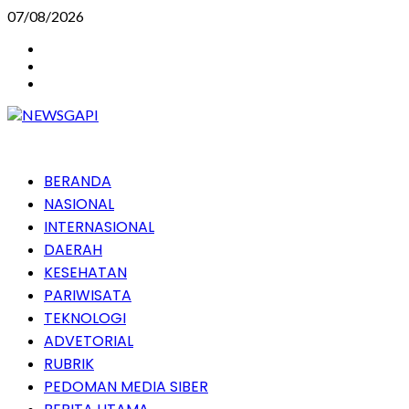
Skip
07/08/2026
to
Instagram
content
Facebook
Youtube
Primary
BERANDA
Menu
NASIONAL
INTERNASIONAL
DAERAH
KESEHATAN
PARIWISATA
TEKNOLOGI
ADVETORIAL
RUBRIK
PEDOMAN MEDIA SIBER