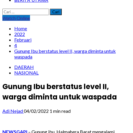
BERITA UTAMA
Cari
untuk:
Watch Online
Home
2022
Februari
4
Gunung Ibu berstatus level II, warga diminta untuk
waspada
DAERAH
NASIONAL
Gunung Ibu berstatus level II,
warga diminta untuk waspada
Adi Nejad
04/02/2022
1 min read
NEWSGAPI
– Gunung ibu, Halmahera Barat mengalami