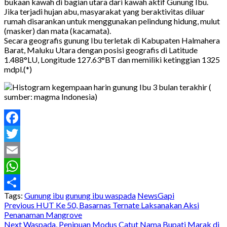
bukaan kawah di bagian utara dari kawah aktif Gunung Ibu.
Jika terjadi hujan abu, masyarakat yang beraktivitas diluar
rumah disarankan untuk menggunakan pelindung hidung, mulut
(masker) dan mata (kacamata).
Secara geografis gunung Ibu terletak di Kabupaten Halmahera
Barat, Maluku Utara dengan posisi geografis di Latitude
1.488°LU, Longitude 127.63°BT dan memiliki ketinggian 1325
mdpl.(*)
Facebook
Twitter
Email
WhatsApp
Tags:
Gunung ibu
gunung ibu waspada
NewsGapi
Share
Post
Previous
HUT Ke 50, Basarnas Ternate Laksanakan Aksi
Penanaman Mangrove
navigation
Next
Waspada, Penipuan Modus Catut Nama Bupati Marak di