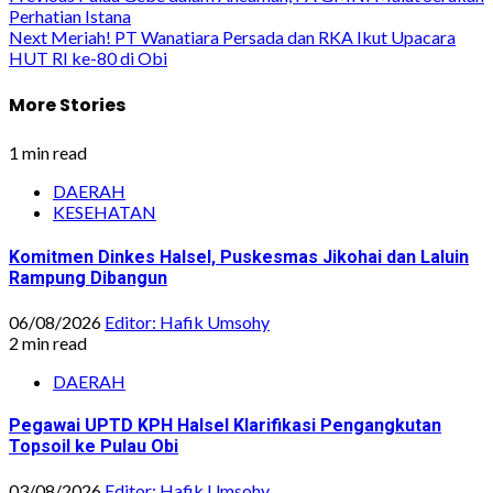
Post
Perhatian Istana
navigation
Next
Meriah! PT Wanatiara Persada dan RKA Ikut Upacara
HUT RI ke-80 di Obi
More Stories
1 min read
DAERAH
KESEHATAN
Komitmen Dinkes Halsel, Puskesmas Jikohai dan Laluin
Rampung Dibangun
06/08/2026
Editor: Hafik Umsohy
2 min read
DAERAH
Pegawai UPTD KPH Halsel Klarifikasi Pengangkutan
Topsoil ke Pulau Obi
03/08/2026
Editor: Hafik Umsohy