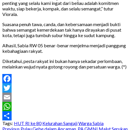
penting yang selalu kami ingat dari beliau adalah komitmen
waktu, siap bekerja, kompak, dan selalu semangat,” tutur
Viorala.
Suasana penuh tawa, canda, dan kebersamaan menjadi bukti
bahwa semangat kemerdekaan tak hanya dirayakan di pusat
kota, tetapi juga tumbuh subur hingga ke sudut kampung.
Alhasil, Sabia RW 05 benar-benar menjelma menjadi panggung
kebahagiaan rakyat.
Diketahui, pesta rakyat ini bukan hanya sekadar perlombaan,
melainkan wujud nyata gotong royong dan persatuan warga. (*)
Facebook
Twitter
Email
WhatsApp
Tags:
HUT RI ke 80
Kelurahan Sangaji
Warga Sabia
Share
Previous
Pulau Gebe dalam Ancaman, PA GMNI Malut Serukan