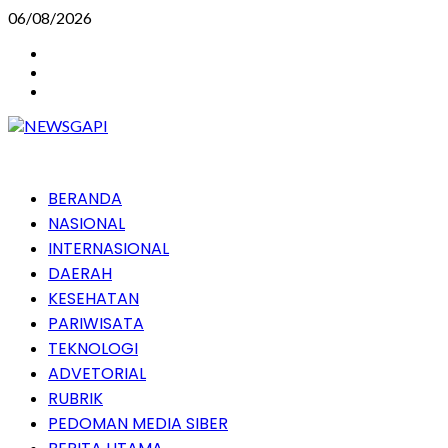
Skip
06/08/2026
to
Instagram
content
Facebook
Youtube
Primary
BERANDA
Menu
NASIONAL
INTERNASIONAL
DAERAH
KESEHATAN
PARIWISATA
TEKNOLOGI
ADVETORIAL
RUBRIK
PEDOMAN MEDIA SIBER