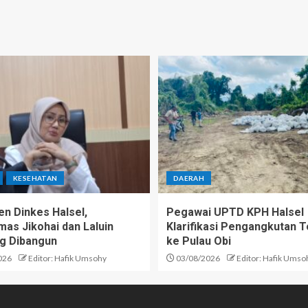
KESEHATAN
DAERAH
n Dinkes Halsel,
Pegawai UPTD KPH Halsel
as Jikohai dan Laluin
Klarifikasi Pengangkutan T
g Dibangun
ke Pulau Obi
026
Editor: Hafik Umsohy
03/08/2026
Editor: Hafik Umso