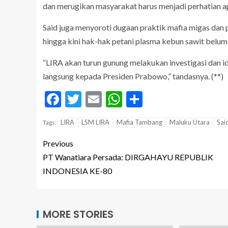
dan merugikan masyarakat harus menjadi perhatian apa
Said juga menyoroti dugaan praktik mafia migas dan
hingga kini hak-hak petani plasma kebun sawit belum
“LIRA akan turun gunung melakukan investigasi dan ide
langsung kepada Presiden Prabowo,” tandasnya. (**)
Facebook
Twitter
Email
WhatsApp
Share
LIRA
LSM LIRA
Mafia Tambang
Maluku Utara
Said
Tags:
Previous
PT Wanatiara Persada: DIRGAHAYU REPUBLIK
INDONESIA KE-80
MORE STORIES