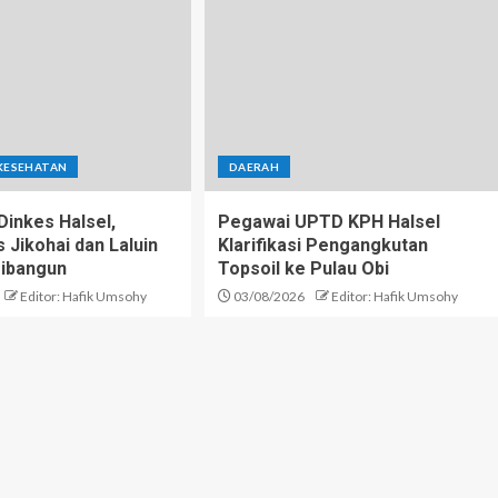
KESEHATAN
DAERAH
inkes Halsel,
Pegawai UPTD KPH Halsel
Jikohai dan Laluin
Klarifikasi Pengangkutan
ibangun
Topsoil ke Pulau Obi
Editor: Hafik Umsohy
03/08/2026
Editor: Hafik Umsohy