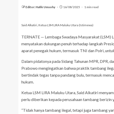
Editor: Hafik Umsohy
16/08/2025
1 min read
Said Alkatiri, Ketua LSM LIRA Maluku Utara (Istimewa)
TERNATE — Lembaga Swadaya Masyarakat (LSM) Lum
menyatakan dukungan penuh terhadap langkah Presi
aparat penegak hukum, termasuk TNI dan Polri, untuk
Dalam pidatonya pada Sidang Tahunan MPR, DPR, dan
Prabowo mengingatkan bahwa praktik tambang ilegal 
bertindak tegas tanpa pandang bulu, termasuk menca
hukum.
Ketua LSM LIRA Maluku Utara, Said Alkatiri menyambu
perlu diberikan kepada perusahaan tambang berizin 
“Tidak hanya tambang ilegal, tetapi juga tambang y