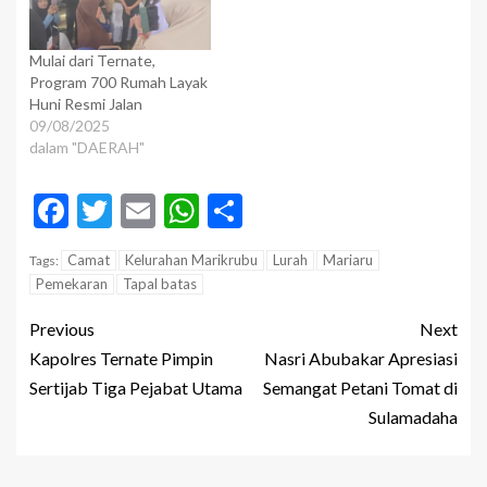
Mulai dari Ternate,
Program 700 Rumah Layak
Huni Resmi Jalan
09/08/2025
dalam "DAERAH"
Facebook
Twitter
Email
WhatsApp
Share
Camat
Kelurahan Marikrubu
Lurah
Mariaru
Tags:
Pemekaran
Tapal batas
Previous
Next
Kapolres Ternate Pimpin
Nasri Abubakar Apresiasi
Sertijab Tiga Pejabat Utama
Semangat Petani Tomat di
Sulamadaha