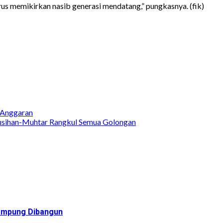
 harus memikirkan nasib generasi mendatang,” pungkasnya. (fik)
 Anggaran
usihan-Muhtar Rangkul Semua Golongan
Rampung Dibangun