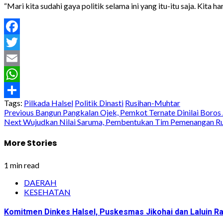
“Mari kita sudahi gaya politik selama ini yang itu-itu saja. Kita
Facebook
Twitter
Email
WhatsApp
Tags:
Pilkada Halsel
Politik Dinasti
Rusihan-Muhtar
Share
Post
Previous
Bangun Pangkalan Ojek, Pemkot Ternate Dinilai Boros
Next
Wujudkan Nilai Saruma, Pembentukan Tim Pemenangan R
navigation
More Stories
1 min read
DAERAH
KESEHATAN
Komitmen Dinkes Halsel, Puskesmas Jikohai dan Laluin 