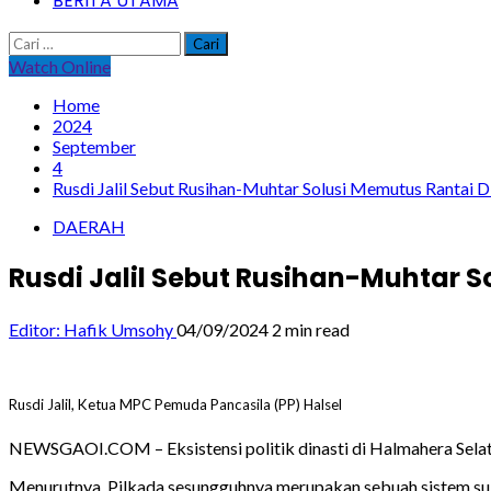
BERITA UTAMA
Cari
untuk:
Watch Online
Home
2024
September
4
Rusdi Jalil Sebut Rusihan-Muhtar Solusi Memutus Rantai D
DAERAH
Rusdi Jalil Sebut Rusihan-Muhtar S
Editor: Hafik Umsohy
04/09/2024
2 min read
Rusdi Jalil, Ketua MPC Pemuda Pancasila (PP) Halsel
NEWSGAOI.COM – Eksistensi politik dinasti di Halmahera Selata
Menurutnya, Pilkada sesungguhnya merupakan sebuah sistem suks