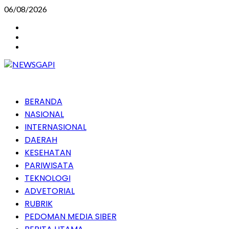
Skip
06/08/2026
to
Instagram
content
Facebook
Youtube
Primary
BERANDA
Menu
NASIONAL
INTERNASIONAL
DAERAH
KESEHATAN
PARIWISATA
TEKNOLOGI
ADVETORIAL
RUBRIK
PEDOMAN MEDIA SIBER