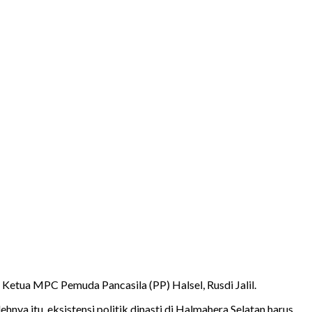
Ketua MPC Pemuda Pancasila (PP) Halsel, Rusdi Jalil.
 itu, eksistensi politik dinasti di Halmahera Selatan harus