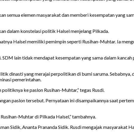
an semua elemen masyarakat dan memberi kesempatan yang sama 
an dalam konstelasi politik Halsel menjelang Pilkada.
atnya Halsel memiliki pemimpin seperti Rusihan-Muhtar. Ia men
ini. SDM lain tidak mendapat kesempatan yang sama dalam kancah pe
tik dinasti yang merajai perpolitikan di bumi saruma. Sebabnya, 
minasi pemerintahan.
politiknya ke paslon Rusihan-Muhtar,” tegas Rusdi.
ngan paslon tersebut. Pernyataan ini disampaikannya saat perte
Rusihan-Muhtar di Pilkada Halsel,” tambahnya.
man Sidik, Ananta Prananda Sidik. Rusdi mengajak masyarakat Hals