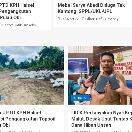
PTD KPH Halsel
Mebel Surya Abadi Diduga Tak
i Pengangkutan
Kantongi SPPL/UKL-UPL
 Pulau Obi
24/07/2026
Editor: Hafik Umsohy
Editor: Hafik Umsohy
HUKUM
 UPTD KPH Halsel
LIDIK Pertanyakan Nyali Kej
kasi Pengangkutan Topsoil
Malut, Desak Usut Tuntas 
u Obi
Dana Hibah Unsan