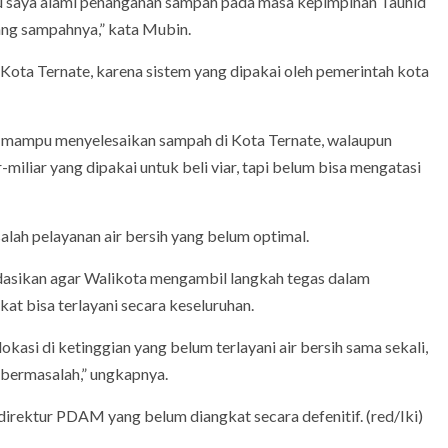
u saya alami penanganan sampah pada masa kepimpinan Tauhid
ang sampahnya,” kata Mubin.
Kota Ternate, karena sistem yang dipakai oleh pemerintah kota
um mampu menyelesaikan sampah di Kota Ternate, walaupun
-miliar yang dipakai untuk beli viar, tapi belum bisa mengatasi
lah pelayanan air bersih yang belum optimal.
sikan agar Walikota mengambil langkah tegas dalam
kat bisa terlayani secara keseluruhan.
okasi di ketinggian yang belum terlayani air bersih sama sekali,
 bermasalah,” ungkapnya.
 direktur PDAM yang belum diangkat secara defenitif. (red/Iki)