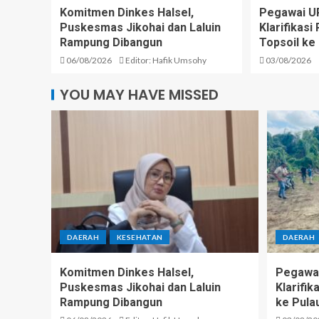
Komitmen Dinkes Halsel,
Pegawai U
Puskesmas Jikohai dan Laluin
Klarifikas
Rampung Dibangun
Topsoil ke
06/08/2026
Editor: Hafik Umsohy
03/08/2026
YOU MAY HAVE MISSED
DAERAH
KESEHATAN
DAERAH
Komitmen Dinkes Halsel,
Pegawai
Puskesmas Jikohai dan Laluin
Klarifi
Rampung Dibangun
ke Pula