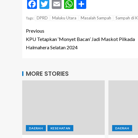
Facebook
Twitter
Email
WhatsApp
Share
DPRD
Maluku Utara
Masalah Sampah
Sampah di K
Tags:
Previous
KPU Tetapkan ‘Monyet Bacan’ Jadi Maskot Pilkada
Halmahera Selatan 2024
MORE STORIES
DAERAH
KESEHATAN
DAERAH