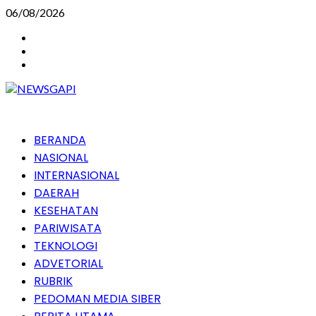
Skip
06/08/2026
to
Instagram
content
Facebook
Youtube
Primary
BERANDA
Menu
NASIONAL
INTERNASIONAL
DAERAH
KESEHATAN
PARIWISATA
TEKNOLOGI
ADVETORIAL
RUBRIK
PEDOMAN MEDIA SIBER