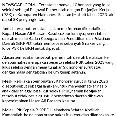
NEWSGAPI.COM – Tercatat sebanyak 10 honorer yang lolos
seleksi sebagai Pegawai Pemerintah dengan Perjanjian Kerja
(P3K) di Kabupaten Halmahera Selatan (Halsel) tahun 2023 tak
dapat SK pengangkatan.
Jumlah tersebut tercatat sejak pemerintahan dikendalikan
Bupati Hasan Ali Bassam Kasuba. Sebelumnya, pemerintah
daerah melalui Badan Kepegawaian Pendidikan dan Pelatihan
Daerah (BKPPD) telah memproses sebanyak 8 nakes yang
lolos P3K ke BKN untuk dipecat.
Alasan pemecatan tersebut, pemerintah daerah beralasan ke
delapan nakes merupakan peserta seleksi P3K tahun 2023 yang
lulus seleksi dengan menggunakan SK honorer surut atau
dengan masa pengabdian belum genap setahun.
Meski kebijakan pembuatan SK honorer surut di tahun 2023
disebut-sebut sebagai langkah untuk menyelematkan nasib
anak daerah agar bisa ikut seleksi P3K, namun kebijakan
tersebut tidak berlaku untuk pemerintah daerah dibawah
kepemimpinan Hasan Ali Bassam Kasuba.
Melalui Plt Kepala BKPPD Halmahera Selatan Abdillah
Kamarullah, ke delapan orang nakes itu kemudian dilaporkan ke