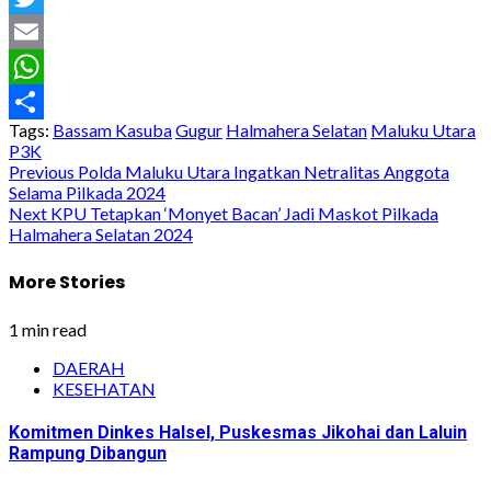
Twitter
Email
WhatsApp
Tags:
Bassam Kasuba
Gugur
Halmahera Selatan
Maluku Utara
Share
P3K
Post
Previous
Polda Maluku Utara Ingatkan Netralitas Anggota
Selama Pilkada 2024
navigation
Next
KPU Tetapkan ‘Monyet Bacan’ Jadi Maskot Pilkada
Halmahera Selatan 2024
More Stories
1 min read
DAERAH
KESEHATAN
Komitmen Dinkes Halsel, Puskesmas Jikohai dan Laluin
Rampung Dibangun