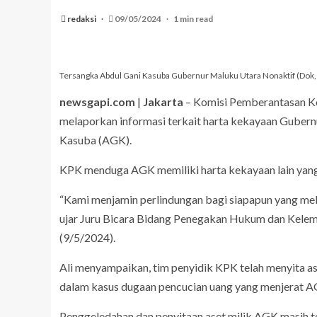
redaksi
09/05/2024
1 min read
Tersangka Abdul Gani Kasuba Gubernur Maluku Utara Nonaktif (Dok, 
newsgapi.com
|
Jakarta
– Komisi Pemberantasan K
melaporkan informasi terkait harta kekayaan Gubern
Kasuba (AGK).
KPK menduga AGK memiliki harta kekayaan lain yang d
“Kami menjamin perlindungan bagi siapapun yang melap
ujar Juru Bicara Bidang Penegakan Hukum dan Kelemb
(9/5/2024).
Ali menyampaikan, tim penyidik KPK telah menyita aset 
dalam kasus dugaan pencucian uang yang menjerat A
Penggeledahan dan penyitaan aset milik AGK masih te