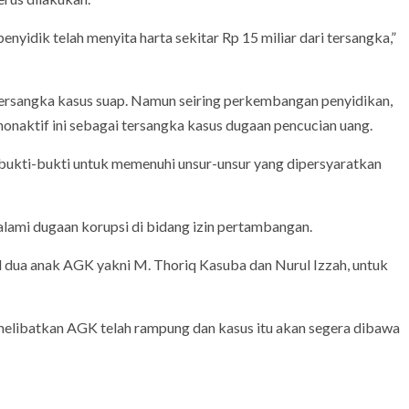
nyidik telah menyita harta sekitar Rp 15 miliar dari tersangka,”
ersangka kasus suap. Namun seiring perkembangan penyidikan,
aktif ini sebagai tersangka kasus dugaan pencucian uang.
bukti-bukti untuk memenuhi unsur-unsur yang dipersyaratkan
ami dugaan korupsi di bidang izin pertambangan.
dua anak AGK yakni M. Thoriq Kasuba dan Nurul Izzah, untuk
g melibatkan AGK telah rampung dan kasus itu akan segera dibawa