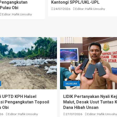
i Pengangkutan
Kantongi SPPL/UKL-UPL
 Pulau Obi
24/07/2026
Editor: Hafik Umsohy
Editor: Hafik Umsohy
HUKUM
 UPTD KPH Halsel
LIDIK Pertanyakan Nyali Kej
kasi Pengangkutan Topsoil
Malut, Desak Usut Tuntas 
u Obi
Dana Hibah Unsan
26
Editor: Hafik Umsohy
27/07/2026
Editor: Hafik Umsohy