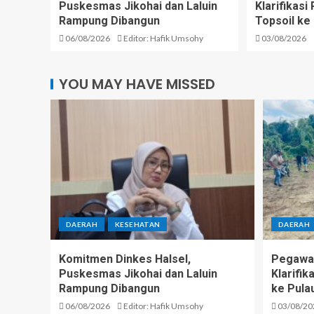
Puskesmas Jikohai dan Laluin
Klarifikas
Rampung Dibangun
Topsoil ke
06/08/2026
Editor: Hafik Umsohy
03/08/2026
YOU MAY HAVE MISSED
DAERAH
KESEHATAN
DAERAH
Komitmen Dinkes Halsel,
Pegawai
Puskesmas Jikohai dan Laluin
Klarifi
Rampung Dibangun
ke Pula
06/08/2026
Editor: Hafik Umsohy
03/08/20