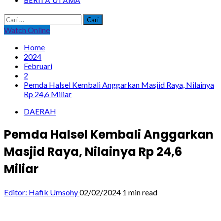
BERITA UTAMA
Cari
untuk:
Watch Online
Home
2024
Februari
2
Pemda Halsel Kembali Anggarkan Masjid Raya, Nilainya
Rp 24,6 Miliar
DAERAH
Pemda Halsel Kembali Anggarkan
Masjid Raya, Nilainya Rp 24,6
Miliar
Editor: Hafik Umsohy
02/02/2024
1 min read