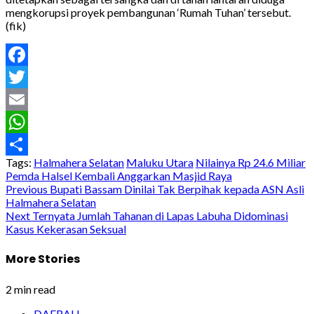
mengkorupsi proyek pembangunan ‘Rumah Tuhan’ tersebut.
(fik)
Facebook
Twitter
Email
WhatsApp
Tags:
Halmahera Selatan
Maluku Utara
Nilainya Rp 24.6 Miliar
Share
Pemda Halsel Kembali Anggarkan Masjid Raya
Post
Previous
Bupati Bassam Dinilai Tak Berpihak kepada ASN Asli
Halmahera Selatan
navigation
Next
Ternyata Jumlah Tahanan di Lapas Labuha Didominasi
Kasus Kekerasan Seksual
More Stories
2 min read
DAERAH