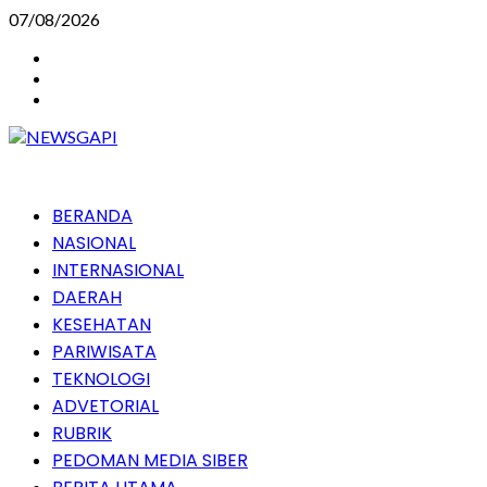
Skip
07/08/2026
to
Instagram
content
Facebook
Youtube
Primary
BERANDA
Menu
NASIONAL
INTERNASIONAL
DAERAH
KESEHATAN
PARIWISATA
TEKNOLOGI
ADVETORIAL
RUBRIK
PEDOMAN MEDIA SIBER