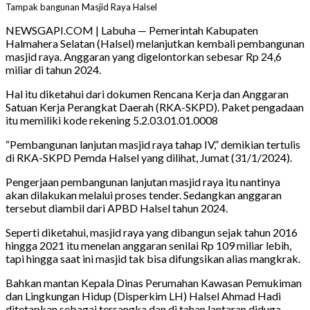
Tampak bangunan Masjid Raya Halsel
NEWSGAPI.COM | Labuha — Pemerintah Kabupaten
Halmahera Selatan (Halsel) melanjutkan kembali pembangunan
masjid raya. Anggaran yang digelontorkan sebesar Rp 24,6
miliar di tahun 2024.
Hal itu diketahui dari dokumen Rencana Kerja dan Anggaran
Satuan Kerja Perangkat Daerah (RKA-SKPD). Paket pengadaan
itu memiliki kode rekening 5.2.03.01.01.0008
“Pembangunan lanjutan masjid raya tahap IV,” demikian tertulis
di RKA-SKPD Pemda Halsel yang dilihat, Jumat (31/1/2024).
Pengerjaan pembangunan lanjutan masjid raya itu nantinya
akan dilakukan melalui proses tender. Sedangkan anggaran
tersebut diambil dari APBD Halsel tahun 2024.
Seperti diketahui, masjid raya yang dibangun sejak tahun 2016
hingga 2021 itu menelan anggaran senilai Rp 109 miliar lebih,
tapi hingga saat ini masjid tak bisa difungsikan alias mangkrak.
Bahkan mantan Kepala Dinas Perumahan Kawasan Pemukiman
dan Lingkungan Hidup (Disperkim LH) Halsel Ahmad Hadi
ditetapkan sebagai tersangka dan di tahan lantaran diduga