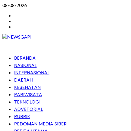
Skip
08/08/2026
to
Instagram
content
Facebook
Youtube
Primary
BERANDA
Menu
NASIONAL
INTERNASIONAL
DAERAH
KESEHATAN
PARIWISATA
TEKNOLOGI
ADVETORIAL
RUBRIK
PEDOMAN MEDIA SIBER