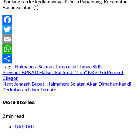
dipulangkan ke kediamannya di Desa Papaloang, Kecamatan
Bacan Selatan. (*)
Facebook
Twitter
Email
WhatsApp
Tags:
Halmahera Selatan
Tutup usia
Usman Sidik
Share
Post
Previous
BPKAD Halsel Ikut Studi “Tiru” KKPD di Pemkot
Cilegon
navigation
Next
Jenazah Bupati Halmahera Selatan Akan Dimakamkan di
Perkuburan Islam Ternate
More Stories
2 min read
DAERAH