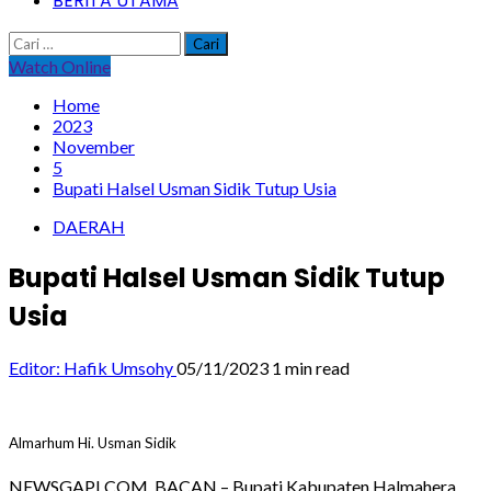
BERITA UTAMA
Cari
untuk:
Watch Online
Home
2023
November
5
Bupati Halsel Usman Sidik Tutup Usia
DAERAH
Bupati Halsel Usman Sidik Tutup
Usia
Editor: Hafik Umsohy
05/11/2023
1 min read
Almarhum Hi. Usman Sidik
NEWSGAPI.COM, BACAN – Bupati Kabupaten Halmahera