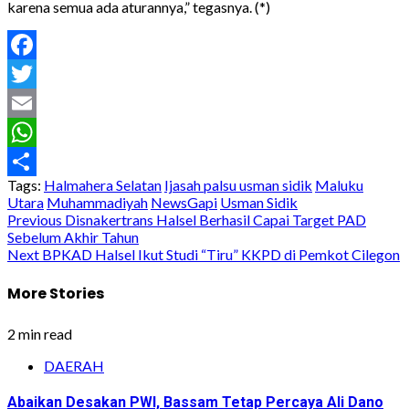
karena semua ada aturannya,” tegasnya. (*)
Facebook
Twitter
Email
WhatsApp
Tags:
Halmahera Selatan
Ijasah palsu usman sidik
Maluku
Share
Utara
Muhammadiyah
NewsGapi
Usman Sidik
Post
Previous
Disnakertrans Halsel Berhasil Capai Target PAD
Sebelum Akhir Tahun
navigation
Next
BPKAD Halsel Ikut Studi “Tiru” KKPD di Pemkot Cilegon
More Stories
2 min read
DAERAH
Abaikan Desakan PWI, Bassam Tetap Percaya Ali Dano