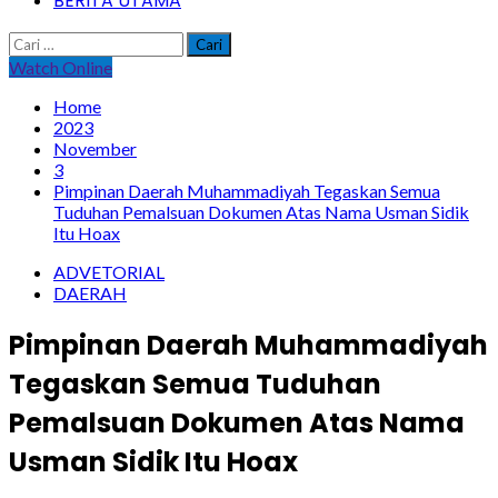
BERITA UTAMA
Cari
untuk:
Watch Online
Home
2023
November
3
Pimpinan Daerah Muhammadiyah Tegaskan Semua
Tuduhan Pemalsuan Dokumen Atas Nama Usman Sidik
Itu Hoax
ADVETORIAL
DAERAH
Pimpinan Daerah Muhammadiyah
Tegaskan Semua Tuduhan
Pemalsuan Dokumen Atas Nama
Usman Sidik Itu Hoax