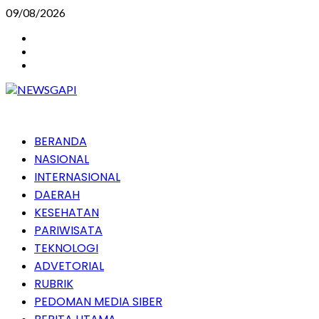
Skip
09/08/2026
to
Instagram
content
Facebook
Youtube
Primary
BERANDA
Menu
NASIONAL
INTERNASIONAL
DAERAH
KESEHATAN
PARIWISATA
TEKNOLOGI
ADVETORIAL
RUBRIK
PEDOMAN MEDIA SIBER