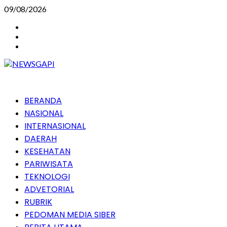
Skip
09/08/2026
to
Instagram
content
Facebook
Youtube
Primary
BERANDA
Menu
NASIONAL
INTERNASIONAL
DAERAH
KESEHATAN
PARIWISATA
TEKNOLOGI
ADVETORIAL
RUBRIK
PEDOMAN MEDIA SIBER