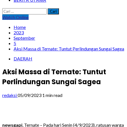
BERITA UTAMA
Cari
untuk:
Watch Online
Home
2023
September
5
Aksi Massa di Ternate: Tuntut Perlindungan Sungai Sagea
DAERAH
Aksi Massa di Ternate: Tuntut
Perlindungan Sungai Sagea
redaksi
05/09/2023
1 min read
newsgapi
, Ternate – Pada hari Senin (4/9/2023), ratusan warga