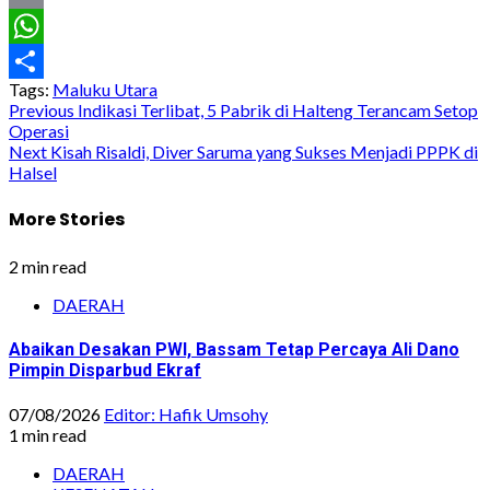
Email
WhatsApp
Tags:
Maluku Utara
Share
Post
Previous
Indikasi Terlibat, 5 Pabrik di Halteng Terancam Setop
Operasi
navigation
Next
Kisah Risaldi, Diver Saruma yang Sukses Menjadi PPPK di
Halsel
More Stories
2 min read
DAERAH
Abaikan Desakan PWI, Bassam Tetap Percaya Ali Dano
Pimpin Disparbud Ekraf
07/08/2026
Editor: Hafik Umsohy
1 min read
DAERAH