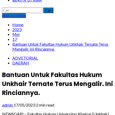
BERITA UTAMA
Cari
untuk:
Watch Online
Home
2023
Mei
17
Bantuan Untuk Fakultas Hukum Unkhair Ternate Terus
Mengalir. Ini Rinciannya.
ADVETORIAL
DAERAH
Bantuan Untuk Fakultas Hukum
Unkhair Ternate Terus Mengalir. Ini
Rinciannya.
admin
17/05/2023
2 min read
NEWSGAPI – Fakultas Hukum Universitas Khairun (Unkhair)