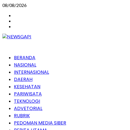
Skip
08/08/2026
to
Instagram
content
Facebook
Youtube
Primary
BERANDA
Menu
NASIONAL
INTERNASIONAL
DAERAH
KESEHATAN
PARIWISATA
TEKNOLOGI
ADVETORIAL
RUBRIK
PEDOMAN MEDIA SIBER