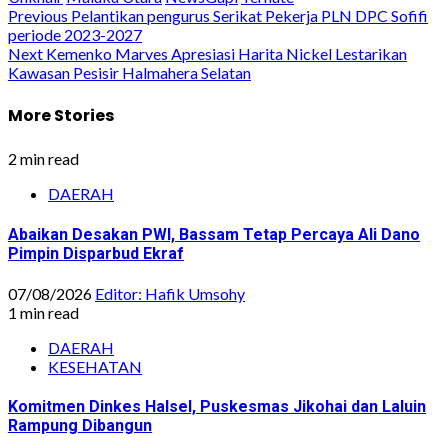
Post
Previous
Pelantikan pengurus Serikat Pekerja PLN DPC Sofifi
periode 2023-2027
navigation
Next
Kemenko Marves Apresiasi Harita Nickel Lestarikan
Kawasan Pesisir Halmahera Selatan
More Stories
2 min read
DAERAH
Abaikan Desakan PWI, Bassam Tetap Percaya Ali Dano
Pimpin Disparbud Ekraf
07/08/2026
Editor: Hafik Umsohy
1 min read
DAERAH
KESEHATAN
Komitmen Dinkes Halsel, Puskesmas Jikohai dan Laluin
Rampung Dibangun