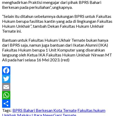
menghadirkan Praktisi mengajar dari pihak BPRS Bahari
Berkesan pada perkuliahan”, ungkapnya.
“Selain itu ditahun sebelumnya dukungan BPRS untuk Fakultas
Hukum berupa fasilitas kantin yang ada di lingkungan Fakultas
Hukum Unkhair”, tambah Dekan Fakultas Hukum Unkhair
Ternate ini.
Bantuan untuk Fakultas Hukum Ukhair Ternate bukan hanya
dari BPRS saja, namun juga bantuan dari Ikatan Alumni (IKA)
Fakultas Hukum berupa 1 Unit Komputer yang diserahkan
langsung oleh Ketua IKA Fakultas Hukum Unkhair Nirwan MT
Ali pada hari selasa 16 Mei 2023. (red)
Facebook
Twitter
Email
WhatsApp
Tags:
BPRS Bahari Berkesan Kota Ternate
Fakultas hukum
Share
Unkhair
Maluku Utara
NewsGapi
Ternate