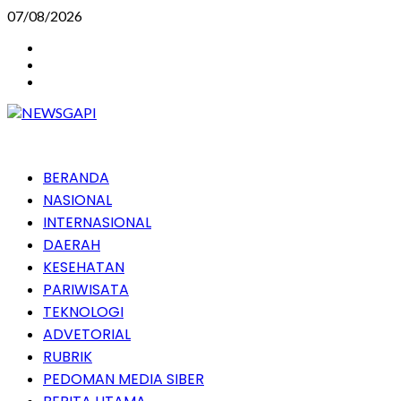
Skip
07/08/2026
to
Instagram
content
Facebook
Youtube
Primary
BERANDA
Menu
NASIONAL
INTERNASIONAL
DAERAH
KESEHATAN
PARIWISATA
TEKNOLOGI
ADVETORIAL
RUBRIK
PEDOMAN MEDIA SIBER