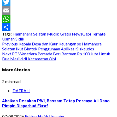
Facebook
Twitter
Email
WhatsApp
Tags:
Halmahera Selatan
Mudik Gratis
NewsGapi
Ternate
Share
Usman Sidik
Post
Previous
Kepala Desa dan Kaur Keuangan se Halmahera
Selatan Ikut Bimtek Penggunaan Aplikasi Siskeudes
navigation
Next
PT Wanatiara Persada Beri Bantuan Rp 100 Juta Untuk
Dua Masjid di Kecamatan Obi
More Stories
2 min read
DAERAH
Abaikan Desakan PWI, Bassam Tetap Percaya Ali Dano
Pimpin Disparbud Ekraf
07/08/2026
Editor: Hafik Umsohy