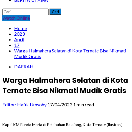
BERITA UTAMA
Cari
untuk:
Watch Online
Home
2023
April
17
Warga Halmahera Selatan di Kota Ternate Bisa Nikmati
Mudik Gratis
DAERAH
Warga Halmahera Selatan di Kota
Ternate Bisa Nikmati Mudik Gratis
Editor: Hafik Umsohy
17/04/2023
1 min read
Kapal KM Bunda Maria di Pelabuhan Bastiong, Kota Ternate (Ilustrasi)