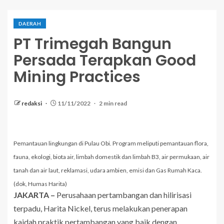
DAERAH
PT Trimegah Bangun
Persada Terapkan Good
Mining Practices
redaksi
11/11/2022
2 min read
Pemantauan lingkungan di Pulau Obi. Program meliputi pemantauan flora,
fauna, ekologi, biota air, limbah domestik dan limbah B3, air permukaan, air
tanah dan air laut, reklamasi, udara ambien, emisi dan Gas Rumah Kaca.
(dok, Humas Harita)
JAKARTA –
Perusahaan pertambangan dan hilirisasi
terpadu, Harita Nickel, terus melakukan penerapan
kaidah praktik pertambangan yang baik dengan