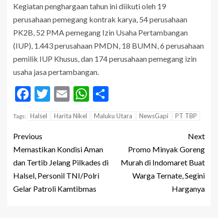
Kegiatan penghargaan tahun ini diikuti oleh 19
perusahaan pemegang kontrak karya, 54 perusahaan
PK2B, 52 PMA pemegang Izin Usaha Pertambangan
(IUP), 1.443 perusahaan PMDN, 18 BUMN, 6 perusahaan
pemilik IUP Khusus, dan 174 perusahaan pemegang izin
usaha jasa pertambangan.
Facebook
Twitter
Email
WhatsApp
Share
Halsel
Harita Nikel
Maluku Utara
NewsGapi
PT TBP
Tags:
Previous
Next
Memastikan Kondisi Aman
Promo Minyak Goreng
dan Tertib Jelang Pilkades di
Murah di Indomaret Buat
Halsel, Personil TNI/Polri
Warga Ternate, Segini
Gelar Patroli Kamtibmas
Harganya