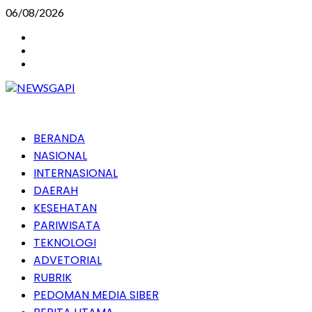
Skip
06/08/2026
to
Instagram
content
Facebook
Youtube
Primary
BERANDA
Menu
NASIONAL
INTERNASIONAL
DAERAH
KESEHATAN
PARIWISATA
TEKNOLOGI
ADVETORIAL
RUBRIK
PEDOMAN MEDIA SIBER