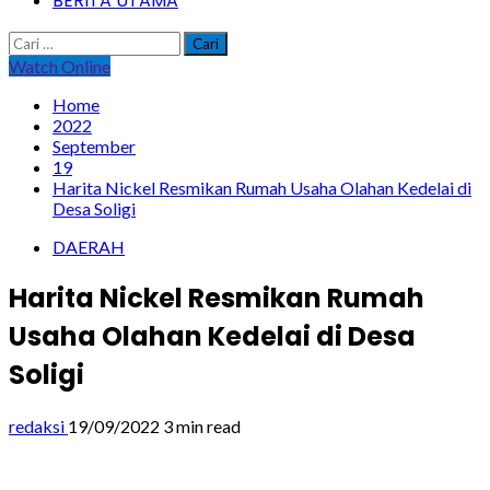
BERITA UTAMA
Cari
untuk:
Watch Online
Home
2022
September
19
Harita Nickel Resmikan Rumah Usaha Olahan Kedelai di
Desa Soligi
DAERAH
Harita Nickel Resmikan Rumah
Usaha Olahan Kedelai di Desa
Soligi
redaksi
19/09/2022
3 min read