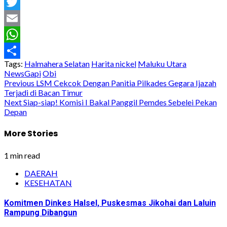
Facebook
Twitter
Email
WhatsApp
Tags:
Halmahera Selatan
Harita nickel
Maluku Utara
Share
NewsGapi
Obi
Post
Previous
LSM Cekcok Dengan Panitia Pilkades Gegara Ijazah
Terjadi di Bacan Timur
navigation
Next
Siap-siap! Komisi I Bakal Panggil Pemdes Sebelei Pekan
Depan
More Stories
1 min read
DAERAH
KESEHATAN
Komitmen Dinkes Halsel, Puskesmas Jikohai dan Laluin
Rampung Dibangun