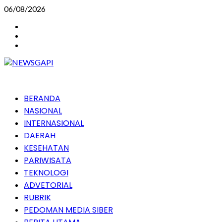
Skip
06/08/2026
to
Instagram
content
Facebook
Youtube
Primary
BERANDA
Menu
NASIONAL
INTERNASIONAL
DAERAH
KESEHATAN
PARIWISATA
TEKNOLOGI
ADVETORIAL
RUBRIK
PEDOMAN MEDIA SIBER