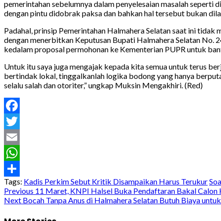
pemerintahan sebelumnya dalam penyelesaian masalah seperti di
dengan pintu didobrak paksa dan bahkan hal tersebut bukan dilak
Padahal, prinsip Pemerintahan Halmahera Selatan saat ini tida
dengan menerbitkan Keputusan Bupati Halmahera Selatan No. 2
kedalam proposal permohonan ke Kementerian PUPR untuk bantu
Untuk itu saya juga mengajak kepada kita semua untuk terus be
bertindak lokal, tinggalkanlah logika bodong yang hanya berp
selalu salah dan otoriter,” ungkap Muksin Mengakhiri. (Red)
Facebook
Twitter
Email
WhatsApp
Tags:
Kadis Perkim Sebut Kritik Disampaikan Harus Terukur
Soa
Share
Post
Previous
11 Maret, KNPI Halsel Buka Pendaftaran Bakal Calon 
Next
Bocah Tanpa Anus di Halmahera Selatan Butuh Biaya untuk
navigation