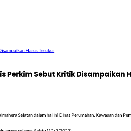
 Disampaikan Harus Terukur
s Perkim Sebut Kritik Disampaikan 
almahera Selatan dalam hal ini Dinas Perumahan, Kawasan dan Pem
lui press release, Sabtu (12/3/2022)