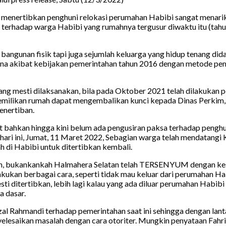
g menertibkan penghuni relokasi perumahan Habibi sangat menari
i terhadap warga Habibi yang rumahnya tergusur diwaktu itu (tah
gunan fisik tapi juga sejumlah keluarga yang hidup tenang didal
ana akibat kebijakan pemerintahan tahun 2016 dengan metode pe
ng mesti dilaksanakan, bila pada Oktober 2021 telah dilakukan 
pemilikan rumah dapat mengembalikan kunci kepada Dinas Perkim, 
enertiban.
but bahkan hingga kini belum ada pengusiran paksa terhadap peng
hari ini, Jumat, 11 Maret 2022, Sebagian warga telah mendatang
di Habibi untuk ditertibkan kembali.
n, bukankankah Halmahera Selatan telah TERSENYUM dengan kesad
akukan berbagai cara, seperti tidak mau keluar dari perumahan H
 ditertibkan, lebih lagi kalau yang ada diluar perumahan Habi
a dasar.
al Rahmandi terhadap pemerintahan saat ini sehingga dengan la
yelesaikan masalah dengan cara otoriter. Mungkin penyataan Fa