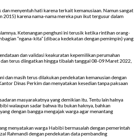
k dan menyentuh hati karena terkait kemanusiaan. Namun sangat
un 2015) karena nama-nama mereka pun ikut tergusur dalam
amnya. Ketenangan penghuni ini terusik ketika rintihan orang-
mbagian “ngana-kita” (dibaca kedekatan dengan pemimpin) yang
pendataan dan validasi keakuratan kepemilikan perumahan
dan terus diingatkan hingga tibalah tanggal 08-09 Maret 2022,
huni dan masih terus dilakukan pendekatan kemanusian dengan
i Kantor Dinas Perkim dan menyatakan kesedian tanpa paksaan
aran masyarakatnya yang demikian itu. Tentu lain halnya
abibi walaupun sadar bahwa itu bukan haknya, bahkan
bi yang dengan bangga mengajak warga agar menantang
ntang menyatakan warga Habibi bermasalah dengan pemerintah
hrizal Rahmandi dengan pendekatan data pembanding