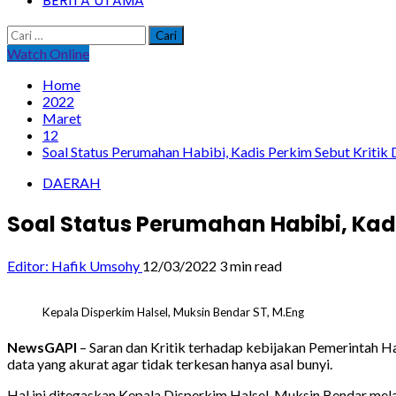
BERITA UTAMA
Cari
untuk:
Watch Online
Home
2022
Maret
12
Soal Status Perumahan Habibi, Kadis Perkim Sebut Kritik
DAERAH
Soal Status Perumahan Habibi, Kadi
Editor: Hafik Umsohy
12/03/2022
3 min read
Kepala Disperkim Halsel, Muksin Bendar ST, M.Eng
NewsGAPI
– Saran dan Kritik terhadap kebijakan Pemerintah H
data yang akurat agar tidak terkesan hanya asal bunyi.
Hal ini ditegaskan Kepala Disperkim Halsel, Muksin Bendar mela