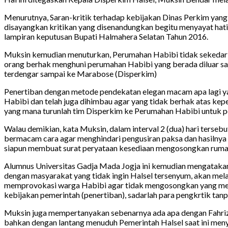
Menurutnya, Saran-kritik terhadap kebijakan Dinas Perkim yan
disayangkan kritikan yang disenandungkan begitu menyayat hat
lampiran keputusan Bupati Halmahera Selatan Tahun 2016.
Muksin kemudian menuturkan, Perumahan Habibi tidak sekedar ban
orang berhak menghuni perumahan Habibi yang berada diluar s
terdengar sampai ke Marabose (Disperkim)
Penertiban dengan metode pendekatan elegan macam apa lagi ya
Habibi dan telah juga dihimbau agar yang tidak berhak atas ke
yang mana turunlah tim Disperkim ke Perumahan Habibi untuk p
Walau demikian, kata Muksin, dalam interval 2 (dua) hari terse
bermacam cara agar menghindari pengusiran paksa dan hasilnya 
siapun membuat surat peryataan kesediaan mengosongkan rumah 
Alumnus Universitas Gadja Mada Jogja ini kemudian mengataka
dengan masyarakat yang tidak ingin Halsel tersenyum, akan mel
memprovokasi warga Habibi agar tidak mengosongkan yang mesti
kebijakan pemerintah (penertiban), sadarlah para pengkrtik tanp
Muksin juga mempertanyakan sebenarnya ada apa dengan Fahriz
bahkan dengan lantang menuduh Pemerintah Halsel saat ini men