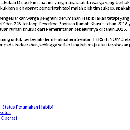
lakukan Disperkim saat ini, yang mana saat itu warga yang berha
ukkan oleh aparat pemerintah tapi malah oleh tim sukses, apakah 
k mengeluarkan warga penghuni perumahan Habibi akan tetapi yan
47 dan 249 tentang Penerima Bantuan Rumah Khusus tahun 2016 
an rumah khusus dari Pemerintahan sebelumnya di tahun 2015.
rjuang untuk berbenah demi Halmahera Selatan TERSENYUM. Sebaga
utar pada kedaerahan, sehingga setiap langkah maju atau terobo
l Status Perumahan Habibi
Ketua
 Operasi