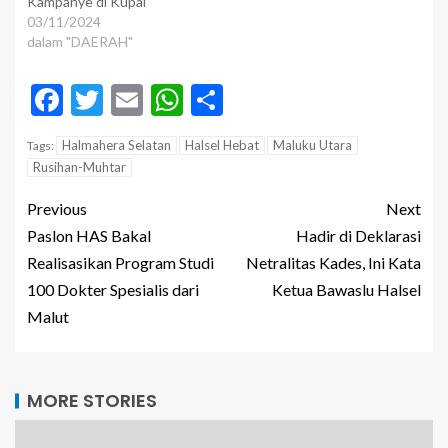
Kampanye di Kupal
03/11/2024
dalam "DAERAH"
Facebook
Twitter
Email
WhatsApp
Share
Halmahera Selatan
Halsel Hebat
Maluku Utara
Tags:
Rusihan-Muhtar
Previous
Next
Paslon HAS Bakal
Hadir di Deklarasi
Realisasikan Program Studi
Netralitas Kades, Ini Kata
100 Dokter Spesialis dari
Ketua Bawaslu Halsel
Malut
MORE STORIES