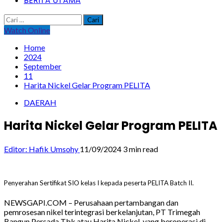
BERITA UTAMA
Cari
untuk:
Watch Online
Home
2024
September
11
Harita Nickel Gelar Program PELITA
DAERAH
Harita Nickel Gelar Program PELITA
Editor: Hafik Umsohy
11/09/2024
3 min read
Penyerahan Sertifikat SIO kelas I kepada peserta PELITA Batch II.
NEWSGAPI.COM – Perusahaan pertambangan dan
pemrosesan nikel terintegrasi berkelanjutan, PT Trimegah
Bangun Persada Tbk atau Harita Nickel, yang beroperasi di