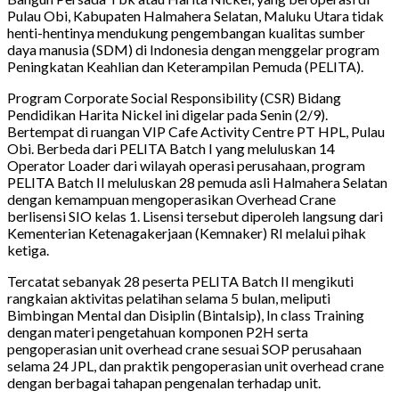
Pulau Obi, Kabupaten Halmahera Selatan, Maluku Utara tidak
henti-hentinya mendukung pengembangan kualitas sumber
daya manusia (SDM) di Indonesia dengan menggelar program
Peningkatan Keahlian dan Keterampilan Pemuda (PELITA).
Program Corporate Social Responsibility (CSR) Bidang
Pendidikan Harita Nickel ini digelar pada Senin (2/9).
Bertempat di ruangan VIP Cafe Activity Centre PT HPL, Pulau
Obi. Berbeda dari PELITA Batch I yang meluluskan 14
Operator Loader dari wilayah operasi perusahaan, program
PELITA Batch II meluluskan 28 pemuda asli Halmahera Selatan
dengan kemampuan mengoperasikan Overhead Crane
berlisensi SIO kelas 1. Lisensi tersebut diperoleh langsung dari
Kementerian Ketenagakerjaan (Kemnaker) RI melalui pihak
ketiga.
Tercatat sebanyak 28 peserta PELITA Batch II mengikuti
rangkaian aktivitas pelatihan selama 5 bulan, meliputi
Bimbingan Mental dan Disiplin (Bintalsip), In class Training
dengan materi pengetahuan komponen P2H serta
pengoperasian unit overhead crane sesuai SOP perusahaan
selama 24 JPL, dan praktik pengoperasian unit overhead crane
dengan berbagai tahapan pengenalan terhadap unit.