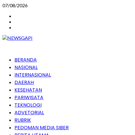
Skip
07/08/2026
to
Instagram
content
Facebook
Youtube
Primary
BERANDA
Menu
NASIONAL
INTERNASIONAL
DAERAH
KESEHATAN
PARIWISATA
TEKNOLOGI
ADVETORIAL
RUBRIK
PEDOMAN MEDIA SIBER