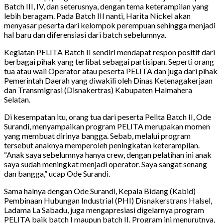
Batch III, IV, dan seterusnya, dengan tema keterampilan yang
lebih beragam. Pada Batch III nanti, Harita Nickel akan
menyasar peserta dari kelompok perempuan sehingga menjadi
hal baru dan diferensiasi dari batch sebelumnya.
Kegiatan PELITA Batch II sendiri mendapat respon positif dari
berbagai pihak yang terlibat sebagai partisipan. Seperti orang
tua atau wali Operator atau peserta PELITA dan juga dari pihak
Pemerintah Daerah yang diwakili oleh Dinas Ketenagakerjaan
dan Transmigrasi (Disnakertras) Kabupaten Halmahera
Selatan.
Di kesempatan itu, orang tua dari peserta Pelita Batch II, Ode
Surandi, menyampaikan program PELITA merupakan momen
yang membuat dirinya bangga. Sebab, melalui program
tersebut anaknya memperoleh peningkatan keterampilan.
“Anak saya sebelumnya hanya crew, dengan pelatihan ini anak
saya sudah meningkat menjadi operator. Saya sangat senang
dan bangga,” ucap Ode Surandi.
Sama halnya dengan Ode Surandi, Kepala Bidang (Kabid)
Pembinaan Hubungan Industrial (PHI) Disnakerstrans Halsel,
Ladama La Sabadu, juga mengapresiasi digelarnya program
PELITA baik batch I maupun batch II. Program ini menurutnya,