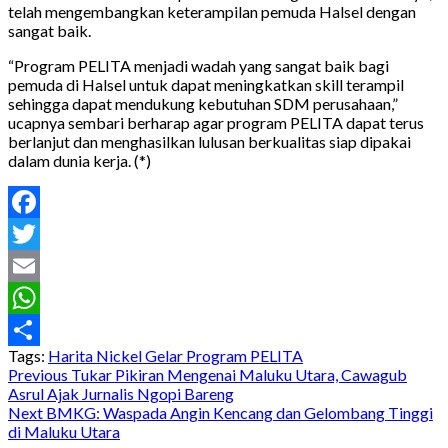
telah mengembangkan keterampilan pemuda Halsel dengan
sangat baik.
“Program PELITA menjadi wadah yang sangat baik bagi
pemuda di Halsel untuk dapat meningkatkan skill terampil
sehingga dapat mendukung kebutuhan SDM perusahaan,”
ucapnya sembari berharap agar program PELITA dapat terus
berlanjut dan menghasilkan lulusan berkualitas siap dipakai
dalam dunia kerja. (*)
Facebook
Twitter
Email
WhatsApp
Tags:
Harita Nickel Gelar Program PELITA
Share
Post
Previous
Tukar Pikiran Mengenai Maluku Utara, Cawagub
Asrul Ajak Jurnalis Ngopi Bareng
navigation
Next
BMKG: Waspada Angin Kencang dan Gelombang Tinggi
di Maluku Utara