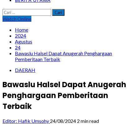
BERITA UTAMA
Cari
untuk:
Watch Online
Home
2024
Agustus
24
Bawaslu Halsel Dapat Anugerah Penghargaan
Pemberitaan Terbaik
DAERAH
Bawaslu Halsel Dapat Anugerah
Penghargaan Pemberitaan
Terbaik
Editor: Hafik Umsohy
24/08/2024
2 min read