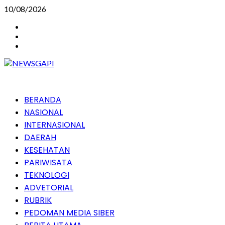
Skip
10/08/2026
to
Instagram
content
Facebook
Youtube
Primary
BERANDA
Menu
NASIONAL
INTERNASIONAL
DAERAH
KESEHATAN
PARIWISATA
TEKNOLOGI
ADVETORIAL
RUBRIK
PEDOMAN MEDIA SIBER