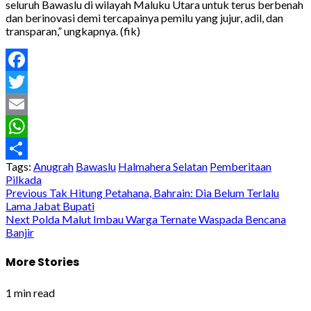
seluruh Bawaslu di wilayah Maluku Utara untuk terus berbenah
dan berinovasi demi tercapainya pemilu yang jujur, adil, dan
transparan,” ungkapnya. (fik)
Facebook
Twitter
Email
WhatsApp
Tags:
Anugrah
Bawaslu
Halmahera Selatan
Pemberitaan
Share
Pilkada
Post
Previous
Tak Hitung Petahana, Bahrain: Dia Belum Terlalu
Lama Jabat Bupati
navigation
Next
Polda Malut Imbau Warga Ternate Waspada Bencana
Banjir
More Stories
1 min read