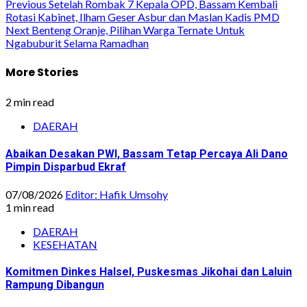
Post
Previous
Setelah Rombak 7 Kepala OPD, Bassam Kembali
Rotasi Kabinet, Ilham Geser Asbur dan Maslan Kadis PMD
navigation
Next
Benteng Oranje, Pilihan Warga Ternate Untuk
Ngabuburit Selama Ramadhan
More Stories
2 min read
DAERAH
Abaikan Desakan PWI, Bassam Tetap Percaya Ali Dano
Pimpin Disparbud Ekraf
07/08/2026
Editor: Hafik Umsohy
1 min read
DAERAH
KESEHATAN
Komitmen Dinkes Halsel, Puskesmas Jikohai dan Laluin
Rampung Dibangun