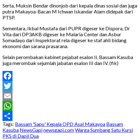
Serta, Muksin Bendar dinonjob dari kepala dinas sosial dan juga
putra Makayoa-Bacan M Ichwan Iskandar Alam didepak dari
PTSP.
Sementara, Ikbal Mustafa dari PUPR digeser ke Dispora, Dr
Vita dari DP3AKB digeser ke Malaria Center dan Asbur
Somadayo dari Inspektorat rela digeser ke staf ahli bidang
ekonomi dan sarana prasarana.
Selain perombakan kabinet pejabat esalon II, Bassam Kasuba
juga merombak sejumlah jabatan esalon III dan IV. (fik)
Facebook
Twitter
Email
WhatsApp
Tags:
Bassam 'Sapu' Kepala OPD Asal Makayoa
Bassam
Share
Kasuba
NewsGapi
newsgapi.com
Warga Sumbang Satu Kursi
PKS di Dapil Dua