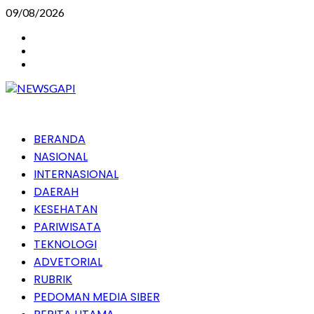
Skip
09/08/2026
to
Instagram
content
Facebook
Youtube
Primary
BERANDA
Menu
NASIONAL
INTERNASIONAL
DAERAH
KESEHATAN
PARIWISATA
TEKNOLOGI
ADVETORIAL
RUBRIK
PEDOMAN MEDIA SIBER