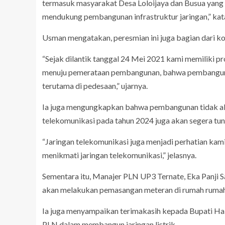
termasuk masyarakat Desa Loloijaya dan Busua yang
mendukung pembangunan infrastruktur jaringan,” kata
Usman mengatakan, peresmian ini juga bagian dari 
“Sejak dilantik tanggal 24 Mei 2021 kami memiliki p
menuju pemerataan pembangunan, bahwa pembangunan 
terutama di pedesaan,” ujarnya.
Ia juga mengungkapkan bahwa pembangunan tidak akan 
telekomunikasi pada tahun 2024 juga akan segera tun
“Jaringan telekomunikasi juga menjadi perhatian kami
menikmati jaringan telekomunikasi,” jelasnya.
Sementara itu, Manajer PLN UP3 Ternate, Eka Panji 
akan melakukan pemasangan meteran di rumah rumah
Ia juga menyampaikan terimakasih kepada Bupati Ha
PLN dalam membangun jaringan listrik.