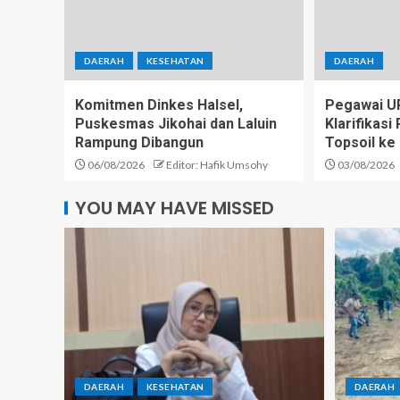
DAERAH
KESEHATAN
DAERAH
Komitmen Dinkes Halsel,
Pegawai U
Puskesmas Jikohai dan Laluin
Klarifikas
Rampung Dibangun
Topsoil ke
06/08/2026
Editor: Hafik Umsohy
03/08/2026
YOU MAY HAVE MISSED
DAERAH
KESEHATAN
DAERAH