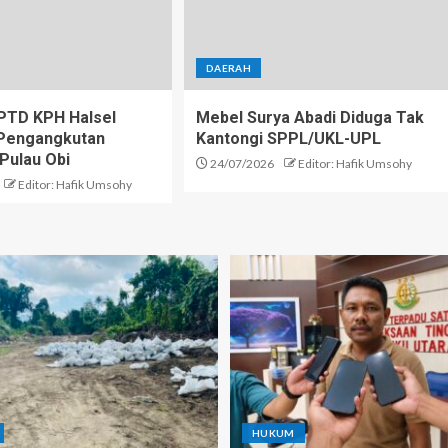
DAERAH
PTD KPH Halsel
Mebel Surya Abadi Diduga Tak
i Pengangkutan
Kantongi SPPL/UKL-UPL
 Pulau Obi
24/07/2026
Editor: Hafik Umsohy
Editor: Hafik Umsohy
HUKUM