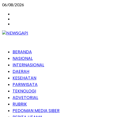
Skip
06/08/2026
to
Instagram
content
Facebook
Youtube
Primary
BERANDA
Menu
NASIONAL
INTERNASIONAL
DAERAH
KESEHATAN
PARIWISATA
TEKNOLOGI
ADVETORIAL
RUBRIK
PEDOMAN MEDIA SIBER