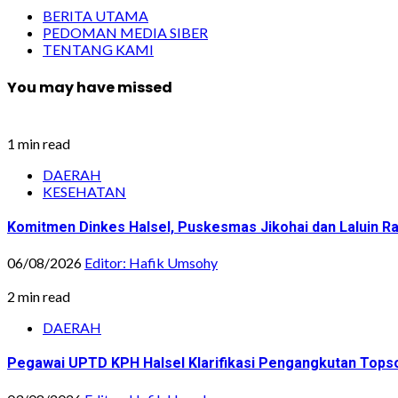
BERITA UTAMA
PEDOMAN MEDIA SIBER
TENTANG KAMI
You may have missed
1 min read
DAERAH
KESEHATAN
Komitmen Dinkes Halsel, Puskesmas Jikohai dan Laluin 
06/08/2026
Editor: Hafik Umsohy
2 min read
DAERAH
Pegawai UPTD KPH Halsel Klarifikasi Pengangkutan Topsoi