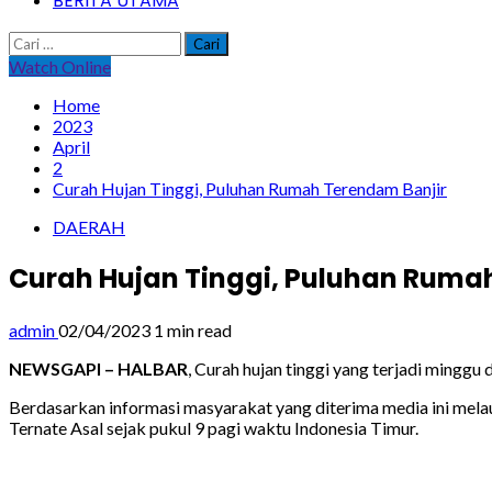
BERITA UTAMA
Cari
untuk:
Watch Online
Home
2023
April
2
Curah Hujan Tinggi, Puluhan Rumah Terendam Banjir
DAERAH
Curah Hujan Tinggi, Puluhan Ruma
admin
02/04/2023
1 min read
NEWSGAPI – HALBAR
, Curah hujan tinggi yang terjadi minggu
Berdasarkan informasi masyarakat yang diterima media ini melaui
Ternate Asal sejak pukul 9 pagi waktu Indonesia Timur.