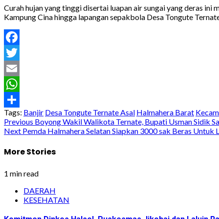
Curah hujan yang tinggi disertai luapan air sungai yang deras 
Kampung Cina hingga lapangan sepakbola Desa Tongute Ternate h
Facebook
Twitter
Email
WhatsApp
Tags:
Banjir
Desa Tongute Ternate Asal
Halmahera Barat
Kecama
Share
Post
Previous
Boyong Wakil Walikota Ternate, Bupati Usman Sidik Saf
Next
Pemda Halmahera Selatan Siapkan 3000 sak Beras Untuk L
navigation
More Stories
1 min read
DAERAH
KESEHATAN