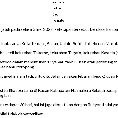
pantauan
Tolire
Kacil,
Ternate
 jatuh pada selasa 3 mei 2022, ketetapan tersebut berdasarkan pa
iantaranya Kota Ternate, Bacan, Jailolo, Sofifi, Tobelo dan Morota
olire kecil kelurahan Takome, kelurahan Togafo, kelurahan Kastela
etode dalam menentukan 1 Syawal. Yakni Hisab atau perhitungan 
at bantu teropong.
elang awal malam tadi, untuk itu Jafariyah akan lebaran besok,” uc
si terlihat pertama di Bacan Kabupaten Halmahera Selatan pada pu
g lain.
rdapat 30 hari, hal ini juga dibuktikan dengan Rukyatul hilal yang
lal tidak dapat terlihat.