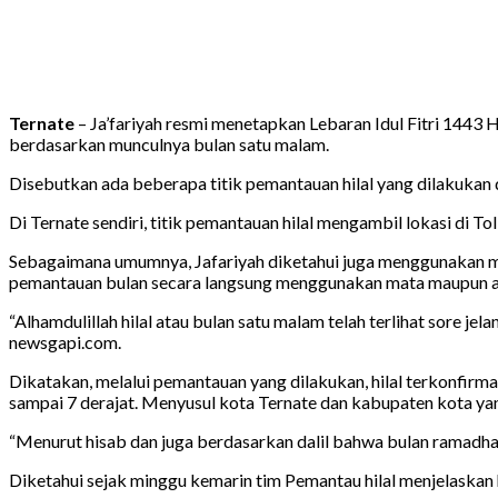
Ternate
– Ja’fariyah resmi menetapkan Lebaran Idul Fitri 1443 H
berdasarkan munculnya bulan satu malam.
Disebutkan ada beberapa titik pemantauan hilal yang dilakukan d
Di Ternate sendiri, titik pemantauan hilal mengambil lokasi di T
Sebagaimana umumnya, Jafariyah diketahui juga menggunakan m
pemantauan bulan secara langsung menggunakan mata maupun al
“Alhamdulillah hilal atau bulan satu malam telah terlihat sore j
newsgapi.com.
Dikatakan, melalui pemantauan yang dilakukan, hilal terkonfirma
sampai 7 derajat. Menyusul kota Ternate dan kabupaten kota yan
“Menurut hisab dan juga berdasarkan dalil bahwa bulan ramadhan te
Diketahui sejak minggu kemarin tim Pemantau hilal menjelaskan hi