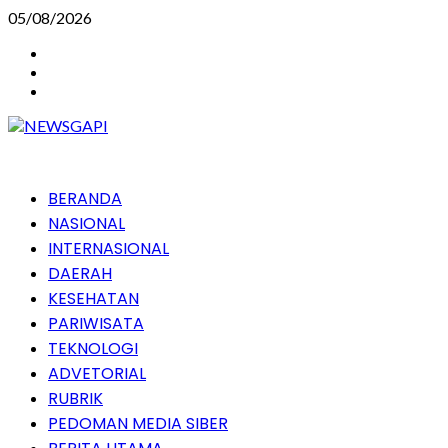
Skip
05/08/2026
to
Instagram
content
Facebook
Youtube
Primary
BERANDA
Menu
NASIONAL
INTERNASIONAL
DAERAH
KESEHATAN
PARIWISATA
TEKNOLOGI
ADVETORIAL
RUBRIK
PEDOMAN MEDIA SIBER