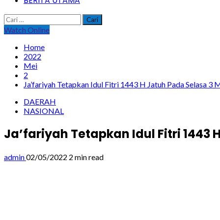
BERITA UTAMA
Cari
untuk:
Watch Online
Home
2022
Mei
2
Ja’fariyah Tetapkan Idul Fitri 1443 H Jatuh Pada Selasa 3 
DAERAH
NASIONAL
Ja’fariyah Tetapkan Idul Fitri 1443
admin
02/05/2022
2 min read