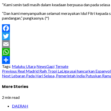
“Kami senin tadi masih dalam keadaan berpuasa dan pada selasa
“Dan kami menyampaikan selamat merayakan Idul Fitri kepada s
pandangan,” pungkasnya. (*)
Facebook
Twitter
Email
WhatsApp
Tags:
Maluku Utara
NewsGapi
Ternate
Share
Post
Previous
Real Madrid Raih Tropi LaLiga usai hancurkan Espanyol
Next
Lebaran Pada Hari Selasa, Pemerintah India Putuskan Ram
navigation
More Stories
2 min read
DAERAH